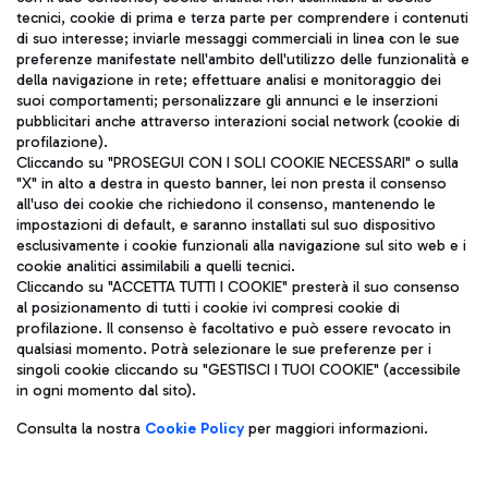
tecnici, cookie di prima e terza parte per comprendere i contenuti
di suo interesse; inviarle messaggi commerciali in linea con le sue
TRAVEL JOURNAL
preferenze manifestate nell'ambito dell'utilizzo delle funzionalità e
della navigazione in rete; effettuare analisi e monitoraggio dei
ITA
suoi comportamenti; personalizzare gli annunci e le inserzioni
pubblicitari anche attraverso interazioni social network (cookie di
profilazione).
Cliccando su "PROSEGUI CON I SOLI COOKIE NECESSARI" o sulla
"X" in alto a destra in questo banner, lei non presta il consenso
all'uso dei cookie che richiedono il consenso, mantenendo le
impostazioni di default, e saranno installati sul suo dispositivo
esclusivamente i cookie funzionali alla navigazione sul sito web e i
Aeroporti di Roma S.p.A. - Società soggetta a direzione e
cookie analitici assimilabili a quelli tecnici.
coordinamento di Mundys S.p.A.
Cliccando su "ACCETTA TUTTI I COOKIE" presterà il suo consenso
al posizionamento di tutti i cookie ivi compresi cookie di
Codice fiscale e Registro delle Imprese di Roma 13032990155 P.
profilazione. Il consenso è facoltativo e può essere revocato in
IVA 06572251004
qualsiasi momento. Potrà selezionare le sue preferenze per i
Capitale sociale 62.224.743,00 int. vers.
singoli cookie cliccando su "GESTISCI I TUOI COOKIE" (accessibile
Sede legale: Via Pier Paolo Racchetti 1 - 00054 Fiumicino (RM)
in ogni momento dal sito).
telefono +39 06 65951
Privacy policy
Note legali
Consulta la nostra
Cookie Policy
per maggiori informazioni.
Mappa sito
Accessibilità