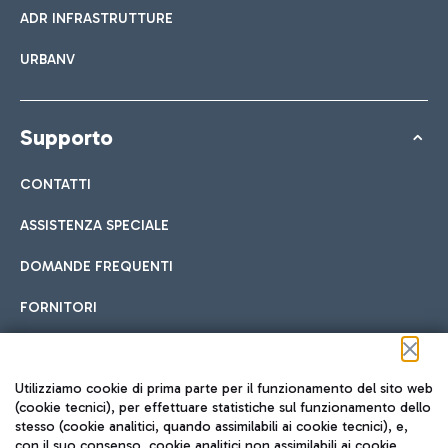
ADR INFRASTRUTTURE
URBANV
Supporto
CONTATTI
ASSISTENZA SPECIALE
DOMANDE FREQUENTI
FORNITORI
Seguici sui social
Utilizziamo cookie di prima parte per il funzionamento del sito web
(cookie tecnici), per effettuare statistiche sul funzionamento dello
stesso (cookie analitici, quando assimilabili ai cookie tecnici), e,
con il suo consenso, cookie analitici non assimilabili ai cookie