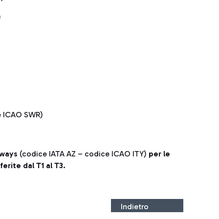
)
e ICAO SWR)
rways
(codice IATA AZ – codice ICAO ITY)
per le
rite dal T1 al T3.
Indietro