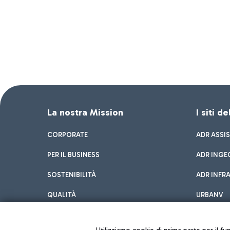
La nostra Mission
I siti d
CORPORATE
ADR ASSI
PER IL BUSINESS
ADR INGE
SOSTENIBILITÀ
ADR INFR
QUALITÀ
URBANV
INNOVATION