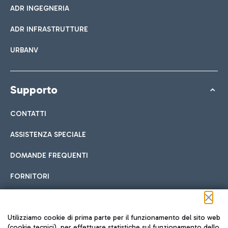
ADR INGEGNERIA
ADR INFRASTRUTTURE
URBANV
Supporto
CONTATTI
ASSISTENZA SPECIALE
DOMANDE FREQUENTI
FORNITORI
Seguici sui social
Utilizziamo cookie di prima parte per il funzionamento del sito web
(cookie tecnici), per effettuare statistiche sul funzionamento dello