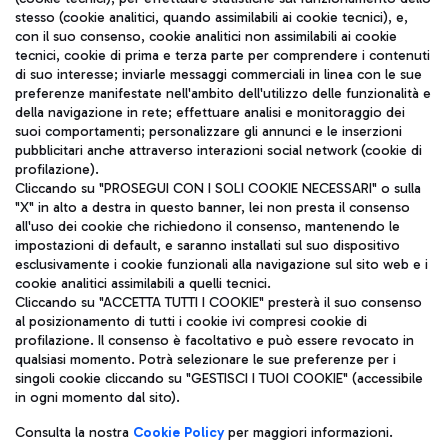
stesso (cookie analitici, quando assimilabili ai cookie tecnici), e,
con il suo consenso, cookie analitici non assimilabili ai cookie
tecnici, cookie di prima e terza parte per comprendere i contenuti
di suo interesse; inviarle messaggi commerciali in linea con le sue
TRAVEL JOURNAL
preferenze manifestate nell'ambito dell'utilizzo delle funzionalità e
della navigazione in rete; effettuare analisi e monitoraggio dei
ITA
suoi comportamenti; personalizzare gli annunci e le inserzioni
pubblicitari anche attraverso interazioni social network (cookie di
profilazione).
Cliccando su "PROSEGUI CON I SOLI COOKIE NECESSARI" o sulla
"X" in alto a destra in questo banner, lei non presta il consenso
all'uso dei cookie che richiedono il consenso, mantenendo le
impostazioni di default, e saranno installati sul suo dispositivo
esclusivamente i cookie funzionali alla navigazione sul sito web e i
Aeroporti di Roma S.p.A. - Società soggetta a direzione e
cookie analitici assimilabili a quelli tecnici.
coordinamento di Mundys S.p.A.
Cliccando su "ACCETTA TUTTI I COOKIE" presterà il suo consenso
al posizionamento di tutti i cookie ivi compresi cookie di
Codice fiscale e Registro delle Imprese di Roma 13032990155 P.
profilazione. Il consenso è facoltativo e può essere revocato in
IVA 06572251004
qualsiasi momento. Potrà selezionare le sue preferenze per i
Capitale sociale 62.224.743,00 int. vers.
singoli cookie cliccando su "GESTISCI I TUOI COOKIE" (accessibile
Sede legale: Via Pier Paolo Racchetti 1 - 00054 Fiumicino (RM)
in ogni momento dal sito).
telefono +39 06 65951
Privacy policy
Note legali
Consulta la nostra
Cookie Policy
per maggiori informazioni.