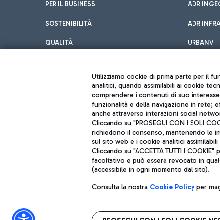
PER IL BUSINESS
ADR INGE
SOSTENIBILITÀ
ADR INFR
QUALITÀ
URBANV
INNOVATION
Utilizziamo cookie di prima parte per il f
analitici, quando assimilabili ai cookie tec
comprendere i contenuti di suo interesse; 
funzionalità e della navigazione in rete; 
anche attraverso interazioni social networ
Cliccando su "PROSEGUI CON I SOLI COOKIE
richiedono il consenso, mantenendo le impo
sul sito web e i cookie analitici assimilabili 
Aeroporti di Roma S.p.A. - Società soggetta a direzione e coordiname
Cliccando su "ACCETTA TUTTI I COOKIE" pre
Codice fiscale e Registro delle Imprese di Roma 13032990155 P. IVA 0
facoltativo e può essere revocato in qual
Capitale sociale 62.224.743,00 int. vers.
Sede legale: Via Pier Paolo Racchetti 1 - 00054 Fiumicino (RM) telefon
(accessibile in ogni momento dal sito).
Consulta la nostra
Cookie Policy
per magg