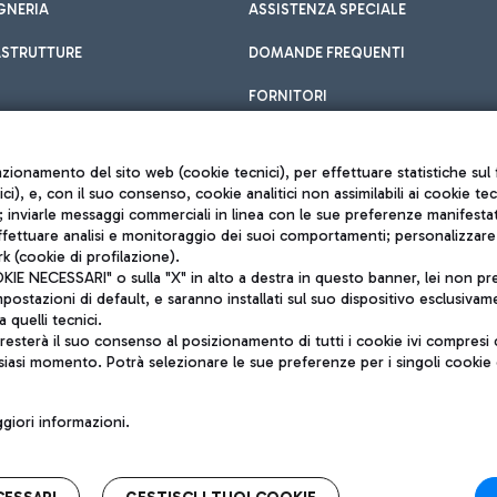
GNERIA
ASSISTENZA SPECIALE
ASTRUTTURE
DOMANDE FREQUENTI
FORNITORI
unzionamento del sito web (cookie tecnici), per effettuare statistiche s
nici), e, con il suo consenso, cookie analitici non assimilabili ai cookie te
inviarle messaggi commerciali in linea con le sue preferenze manifestate 
effettuare analisi e monitoraggio dei suoi comportamenti; personalizzare g
k (cookie di profilazione).
Privacy policy
 NECESSARI" o sulla "X" in alto a destra in questo banner, lei non pres
Note legali
stazioni di default, e saranno installati sul suo dispositivo esclusivame
Mappa sito
a quelli tecnici.
nto di Mundys S.p.A.
Accessibilità
sterà il suo consenso al posizionamento di tutti i cookie ivi compresi c
6572251004
QUALITÀ
siasi momento. Potrà selezionare le sue preferenze per i singoli cooki
o +39 06 65951
iori informazioni.