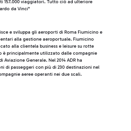
i 157.000 viaggiatori. Tutto ciò ad ulteriore
nardo da Vinci"
sce e sviluppa gli aeroporti di Roma Fiumicino e
entari alla gestione aeroportuale. Fiumicino
ato alla clientela business e leisure su rotte
no è principalmente utilizzato dalle compagnie
à di Aviazione Generale. Nel 2014 ADR ha
ni di passeggeri con più di 230 destinazioni nel
compagnie aeree operanti nei due scali.