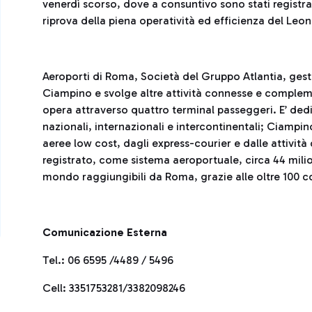
venerdì scorso, dove a consuntivo sono stati registrat
riprova della piena operatività ed efficienza del Leo
Aeroporti di Roma, Società del Gruppo Atlantia, gesti
Ciampino e svolge altre attività connesse e complem
opera attraverso quattro terminal passeggeri. E’ dedic
nazionali, internazionali e intercontinentali; Ciampi
aeree low cost, dagli express-courier e dalle attivit
registrato, come sistema aeroportuale, circa 44 milio
mondo raggiungibili da Roma, grazie alle oltre 100 
Comunicazione Esterna
Tel.: 06 6595 /4489 / 5496
Cell: 3351753281/3382098246