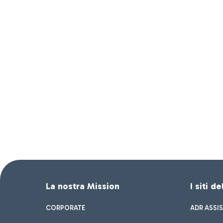
La nostra Mission
I siti d
CORPORATE
ADR ASSI