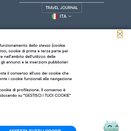
TRAVEL JOURNAL
ITA
ul funzionamento dello stesso (cookie
cnici, cookie di prima e terza parte per
nell'ambito dell'utilizzo delle
li annunci e le inserzioni pubblicitari
ta il consenso all'uso dei cookie che
Roma FCO
nte i cookie funzionali alla navigazione
L'aeroporto stellato
ookie di profilazione. Il consenso è
SOSTENIBILITÀ
INNOVAZIONE
e cliccando su "GESTISCI I TUOI COOKIE"