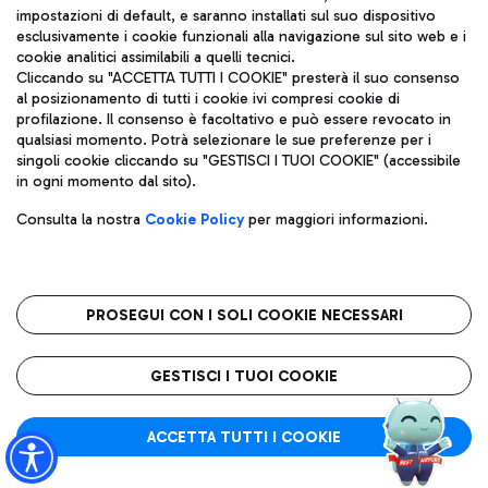
impostazioni di default, e saranno installati sul suo dispositivo
esclusivamente i cookie funzionali alla navigazione sul sito web e i
Aeroporti di Roma S.p.A. - Società soggetta a direzione e
cookie analitici assimilabili a quelli tecnici.
coordinamento di Mundys S.p.A.
Cliccando su "ACCETTA TUTTI I COOKIE" presterà il suo consenso
al posizionamento di tutti i cookie ivi compresi cookie di
Codice fiscale e Registro delle Imprese di Roma 13032990155 P.
profilazione. Il consenso è facoltativo e può essere revocato in
IVA 06572251004
qualsiasi momento. Potrà selezionare le sue preferenze per i
Capitale sociale 62.224.743,00 int. vers.
singoli cookie cliccando su "GESTISCI I TUOI COOKIE" (accessibile
Sede legale: Via Pier Paolo Racchetti 1 - 00054 Fiumicino (RM)
in ogni momento dal sito).
telefono +39 06 65951
Privacy policy
Note legali
Consulta la nostra
Cookie Policy
per maggiori informazioni.
Mappa sito
Accessibilità
Roma FCO
L'aeroporto stellato
PROSEGUI CON I SOLI COOKIE NECESSARI
QUALITÀ
SOSTENIBILITÀ
INNOVAZIONE
GESTISCI I TUOI COOKIE
ACCETTA TUTTI I COOKIE