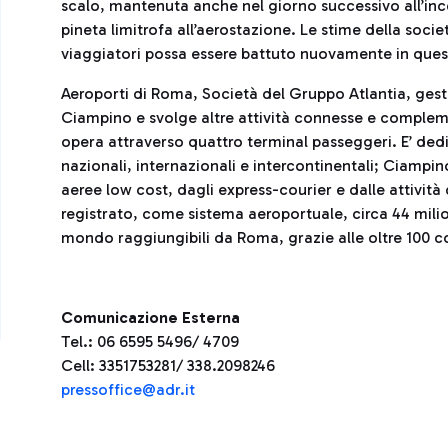
scalo, mantenuta anche nel giorno successivo all’inc
pineta limitrofa all’aerostazione. Le stime della socie
viaggiatori possa essere battuto nuovamente in ques
Aeroporti di Roma, Società del Gruppo Atlantia, gesti
Ciampino e svolge altre attività connesse e complem
opera attraverso quattro terminal passeggeri. E’ dedic
nazionali, internazionali e intercontinentali; Ciampi
aeree low cost, dagli express-courier e dalle attivit
registrato, come sistema aeroportuale, circa 44 milio
mondo raggiungibili da Roma, grazie alle oltre 100 
Comunicazione Esterna
Tel.: 06 6595 5496/ 4709
Cell: 3351753281/ 338.2098246
pressoffice@adr.it