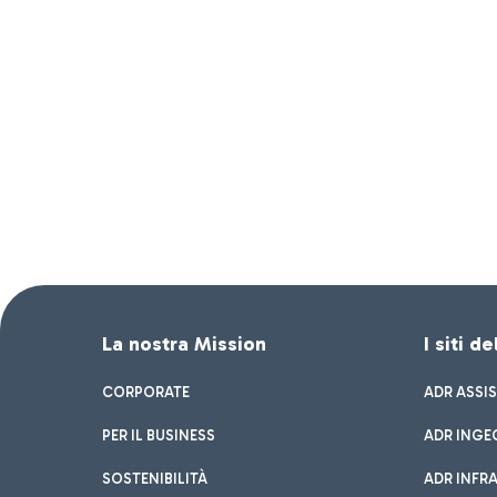
La nostra Mission
I siti d
CORPORATE
ADR ASSI
PER IL BUSINESS
ADR INGE
SOSTENIBILITÀ
ADR INFR