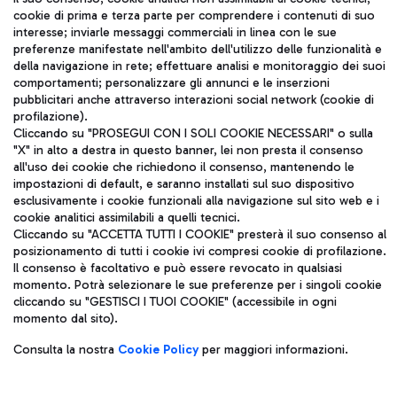
cookie di prima e terza parte per comprendere i contenuti di suo
ITA
interesse; inviarle messaggi commerciali in linea con le sue
preferenze manifestate nell'ambito dell'utilizzo delle funzionalità e
della navigazione in rete; effettuare analisi e monitoraggio dei suoi
comportamenti; personalizzare gli annunci e le inserzioni
pubblicitari anche attraverso interazioni social network (cookie di
profilazione).
Cliccando su "PROSEGUI CON I SOLI COOKIE NECESSARI" o sulla
"X" in alto a destra in questo banner, lei non presta il consenso
Aeroporti di Roma S.p.A. - Società soggetta a direzione e
all'uso dei cookie che richiedono il consenso, mantenendo le
coordinamento di Mundys S.p.A.
impostazioni di default, e saranno installati sul suo dispositivo
Codice fiscale e Registro delle Imprese di Roma 13032990155 P.
esclusivamente i cookie funzionali alla navigazione sul sito web e i
cookie analitici assimilabili a quelli tecnici.
IVA 06572251004
Cliccando su "ACCETTA TUTTI I COOKIE" presterà il suo consenso al
Capitale sociale 62.224.743,00 int. vers.
posizionamento di tutti i cookie ivi compresi cookie di profilazione.
Sede legale: Via Pier Paolo Racchetti 1 - 00054 Fiumicino (RM)
Il consenso è facoltativo e può essere revocato in qualsiasi
telefono +39 06 65951
momento. Potrà selezionare le sue preferenze per i singoli cookie
Privacy policy
Note legali
cliccando su "GESTISCI I TUOI COOKIE" (accessibile in ogni
Mappa sito
Accessibilità
momento dal sito).
Consulta la nostra
Cookie Policy
per maggiori informazioni.
Roma FCO
L'aeroporto stellato