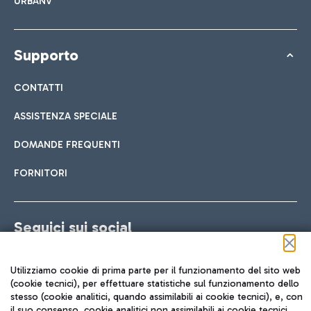
URBANV
Supporto
CONTATTI
ASSISTENZA SPECIALE
DOMANDE FREQUENTI
FORNITORI
Seguici sui social
Utilizziamo cookie di prima parte per il funzionamento del sito web
(cookie tecnici), per effettuare statistiche sul funzionamento dello
stesso (cookie analitici, quando assimilabili ai cookie tecnici), e, con
TRAVEL JOURNAL
il suo consenso, cookie analitici non assimilabili ai cookie tecnici,