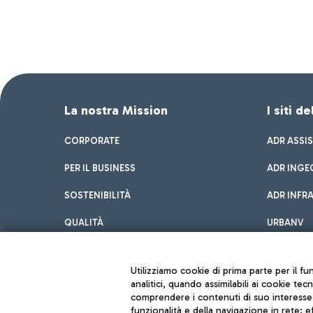
La nostra Mission
I siti d
CORPORATE
ADR ASSI
PER IL BUSINESS
ADR INGE
SOSTENIBILITÀ
ADR INFR
QUALITÀ
URBANV
INNOVATION
Utilizziamo cookie di prima parte per il f
analitici, quando assimilabili ai cookie tec
comprendere i contenuti di suo interesse; 
funzionalità e della navigazione in rete; 