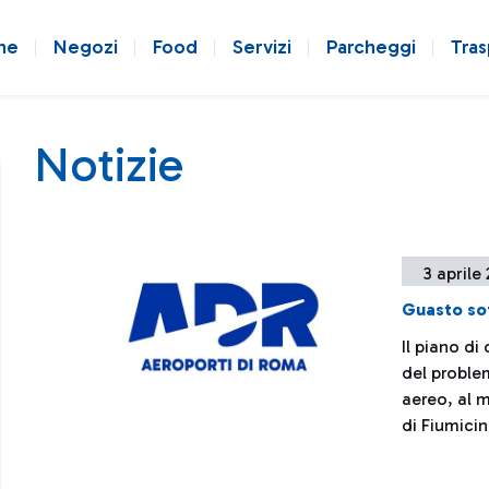
ne
Negozi
Food
Servizi
Parcheggi
Tras
Notizie
3 aprile
Guasto so
Il piano di
del problem
aereo, al 
di Fiumici