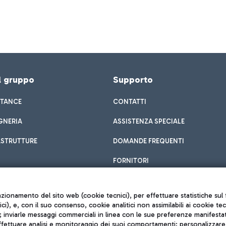
el gruppo
Supporto
STANCE
CONTATTI
GNERIA
ASSISTENZA SPECIALE
ASTRUTTURE
DOMANDE FREQUENTI
FORNITORI
unzionamento del sito web (cookie tecnici), per effettuare statistiche s
nici), e, con il suo consenso, cookie analitici non assimilabili ai cookie te
inviarle messaggi commerciali in linea con le sue preferenze manifestate 
effettuare analisi e monitoraggio dei suoi comportamenti; personalizzare g