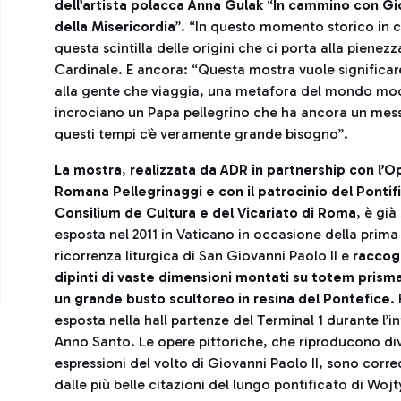
dell’artista polacca Anna Gulak
“
In cammino con Giov
della Misericordia
”. “In questo momento storico in c
questa scintilla delle origini che ci porta alla pienezza
Cardinale. E ancora: “Questa mostra vuole significar
alla gente che viaggia, una metafora del mondo mode
incrociano un Papa pellegrino che ha ancora un mess
questi tempi c’è veramente grande bisogno”.
La mostra
,
realizzata da ADR in partnership con l’O
Romana Pellegrinaggi e con il patrocinio del Pontif
Consilium de Cultura e del Vicariato di Roma
, è già
esposta nel 2011 in Vaticano in occasione della prima
ricorrenza liturgica di San Giovanni Paolo II e
raccog
dipinti di vaste dimensioni montati su totem prisma
un grande busto scultoreo in resina del Pontefice
.
esposta nella hall partenze del Terminal 1 durante l’i
Anno Santo. Le opere pittoriche, che riproducono di
espressioni del volto di Giovanni Paolo II, sono corr
dalle più belle citazioni del lungo pontificato di Wojt