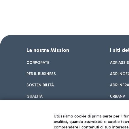
La nostra Mission
I siti d
CORPORATE
ADR ASSI
PER IL BUSINESS
ADR INGE
SOSTENIBILITÀ
ADR INFR
QUALITÀ
URBANV
INNOVATION
Utilizziamo cookie di prima parte per il f
analitici, quando assimilabili ai cookie tec
comprendere i contenuti di suo interesse; 