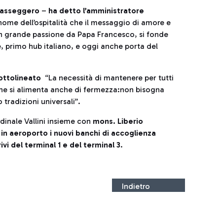
 passeggero
–
ha detto l’amministratore
 nome dell’ospitalità che il messaggio di amore e
on grande passione da Papa Francesco, si fonde
, primo hub italiano, e oggi anche porta del
ottolineato
“La necessità di mantenere per tutti
che si alimenta anche di fermezza:non bisogna
 tradizioni universali”.
rdinale Vallini insieme con
mons. Liberio
in aeroporto i nuovi banchi di accoglienza
vi del terminal 1
e del terminal 3
.
Indietro