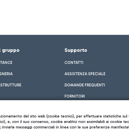
el gruppo
Supporto
STANCE
CONTATTI
GNERIA
ASSISTENZA SPECIALE
ASTRUTTURE
DOMANDE FREQUENTI
FORNITORI
unzionamento del sito web (cookie tecnici), per effettuare statistiche s
nici), e, con il suo consenso, cookie analitici non assimilabili ai cookie te
inviarle messaggi commerciali in linea con le sue preferenze manifestate 