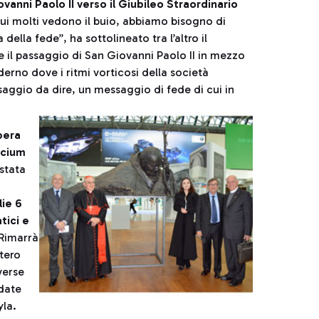
anni Paolo II verso il Giubileo Straordinario
ui molti vedono il buio, abbiamo bisogno di
 della fede”, ha sottolineato tra l’altro il
e il passaggio di San Giovanni Paolo II in mezzo
rno dove i ritmi vorticosi della società
aggio da dire, un messaggio di fede di cui in
pera
icium
 stata
lie 6
tici e
 Rimarrà
ntero
verse
edate
yla.