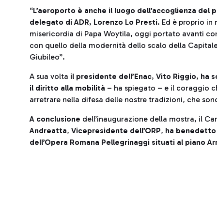
“
L’aeroporto è anche il luogo dell’accoglienza del
delegato di ADR
,
Lorenzo Lo Presti
. Ed è proprio in
misericordia di Papa Woytila, oggi portato avanti c
con quello della modernità dello scalo della Capitale
Giubileo”.
A sua volta
il presidente dell’Enac
,
Vito Riggio
,
ha s
il diritto alla mobilità
– ha spiegato – e il coraggio 
arretrare nella difesa delle nostre tradizioni, che sono
A conclusione
dell’inaugurazione della mostra, il Ca
Andreatta
,
Vicepresidente dell’ORP
,
ha benedetto 
dell’Opera Romana Pellegrinaggi situati al piano Arri