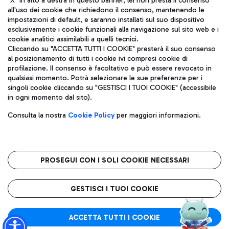
"X" in alto a destra in questo banner, lei non presta il consenso
all'uso dei cookie che richiedono il consenso, mantenendo le
impostazioni di default, e saranno installati sul suo dispositivo
esclusivamente i cookie funzionali alla navigazione sul sito web e i
Aeroporti di Roma S.p.A. - Società soggetta a direzione e
cookie analitici assimilabili a quelli tecnici.
coordinamento di Mundys S.p.A.
Cliccando su "ACCETTA TUTTI I COOKIE" presterà il suo consenso
al posizionamento di tutti i cookie ivi compresi cookie di
Codice fiscale e Registro delle Imprese di Roma 13032990155 P.
profilazione. Il consenso è facoltativo e può essere revocato in
IVA 06572251004
qualsiasi momento. Potrà selezionare le sue preferenze per i
Capitale sociale 62.224.743,00 int. vers.
singoli cookie cliccando su "GESTISCI I TUOI COOKIE" (accessibile
Sede legale: Via Pier Paolo Racchetti 1 - 00054 Fiumicino (RM)
in ogni momento dal sito).
telefono +39 06 65951
Privacy policy
Note legali
Consulta la nostra
Cookie Policy
per maggiori informazioni.
Mappa sito
Accessibilità
Roma FCO
L'aeroporto stellato
PROSEGUI CON I SOLI COOKIE NECESSARI
QUALITÀ
SOSTENIBILITÀ
INNOVAZIONE
GESTISCI I TUOI COOKIE
ACCETTA TUTTI I COOKIE