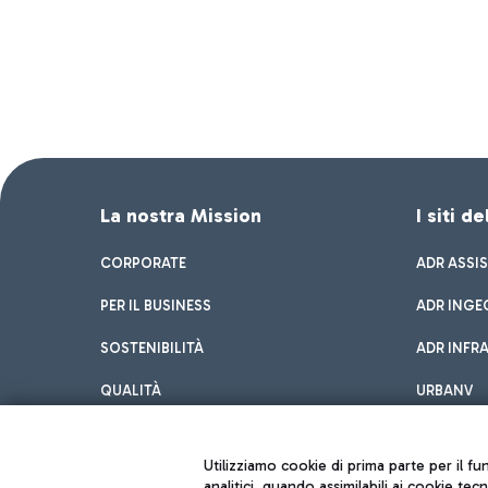
La nostra Mission
I siti d
CORPORATE
ADR ASSI
PER IL BUSINESS
ADR INGE
SOSTENIBILITÀ
ADR INFR
QUALITÀ
URBANV
INNOVATION
Utilizziamo cookie di prima parte per il f
analitici, quando assimilabili ai cookie tec