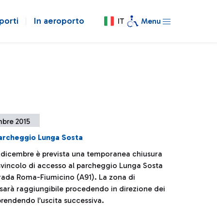
porti
In aeroporto
IT
Menu
mbre 2015
parcheggio Lunga Sosta
15 dicembre è prevista una temporanea chiusura
svincolo di accesso al parcheggio Lunga Sosta
trada Roma-Fiumicino (A91). La zona di
sarà raggiungibile procedendo in direzione dei
prendendo l’uscita successiva.