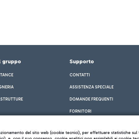
el gruppo
Supporto
STANCE
CONTATTI
GNERIA
ASSISTENZA SPECIALE
ASTRUTTURE
DOMANDE FREQUENTI
FORNITORI
unzionamento del sito web (cookie tecnici), per effettuare statistiche s
nici), e, con il suo consenso, cookie analitici non assimilabili ai cookie te