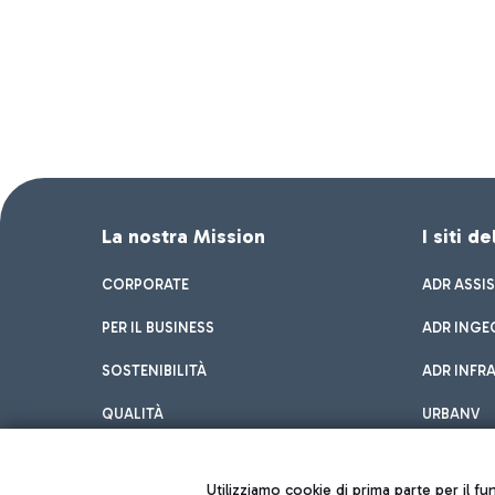
La nostra Mission
I siti d
CORPORATE
ADR ASSI
PER IL BUSINESS
ADR INGE
SOSTENIBILITÀ
ADR INFR
QUALITÀ
URBANV
INNOVATION
Utilizziamo cookie di prima parte per il f