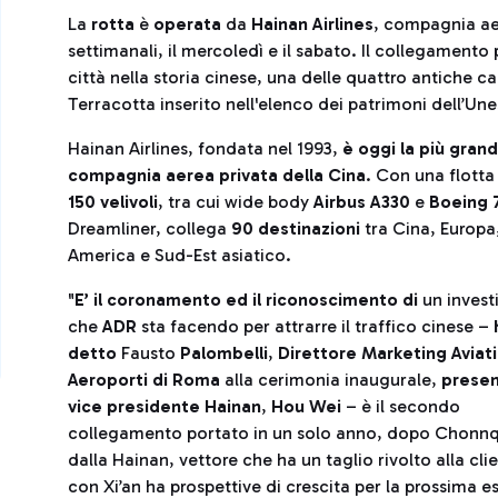
La
rotta
è
operata
da
Hainan Airlines
, compagnia ae
settimanali, il mercoledì e il sabato. Il collegament
città nella storia cinese, una delle quattro antiche ca
Terracotta inserito nell'elenco dei patrimoni dell’Un
Hainan Airlines, fondata nel 1993,
è oggi la più gran
compagnia aerea privata della Cina
. Con una flotta 
150 velivoli
, tra cui wide body
Airbus A330
e
Boeing 
Dreamliner, collega
90 destinazioni
tra Cina, Europa
America e Sud-Est asiatico.
"
E’ il coronamento ed il riconoscimento di
un inves
che
ADR
sta facendo per attrarre il traffico cinese –
detto
Fausto
Palombelli
,
Direttore Marketing Aviati
Aeroporti di Roma
alla cerimonia inaugurale,
prese
vice presidente Hainan
,
Hou Wei
– è il secondo
collegamento portato in un solo anno, dopo Chonn
dalla Hainan, vettore che ha un taglio rivolto alla clie
con Xi’an ha prospettive di crescita per la prossima e