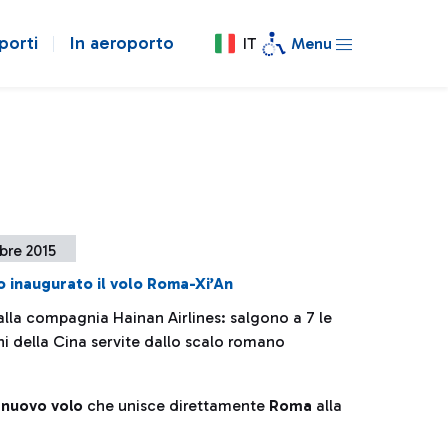
porti
In aeroporto
IT
Menu
bre 2015
o inaugurato il volo Roma-Xi’An
lla compagnia Hainan Airlines: salgono a 7 le
ni della Cina servite dallo scalo romano
l
nuovo volo
che unisce direttamente
Roma
alla