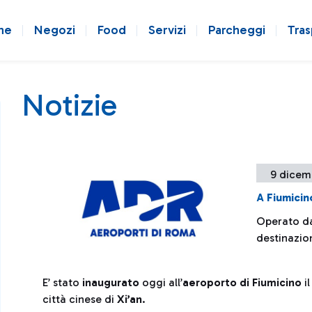
ne
Negozi
Food
Servizi
Parcheggi
Tras
Notizie
9 dicem
A Fiumicin
Operato da
destinazio
E’ stato
inaugurato
oggi all’
aeroporto di Fiumicino
i
città cinese di
Xi’an
.