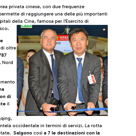
rea privata cinese, con due frequenze
o permette di raggiungere una delle più importanti
pitali della Cina, famosa per l'Esercito di
esco.
de
di oltre
787
, Nord
timento
ha
on di
nte
il
qqing,
ntela occidentale in termini di servizi. La rotta
state.
Salgono
così
a 7 le destinazioni con la