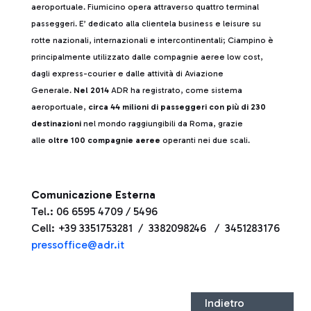
aeroportuale. Fiumicino opera attraverso quattro terminal
passeggeri. E’ dedicato alla clientela business e leisure su
rotte nazionali, internazionali e intercontinentali; Ciampino è
principalmente utilizzato dalle compagnie aeree low cost,
dagli express-courier e dalle attività di Aviazione
Generale.
Nel 2014
ADR ha registrato, come sistema
aeroportuale,
circa 44 milioni di passeggeri con più di 230
destinazioni
nel mondo raggiungibili da Roma, grazie
alle
oltre 100 compagnie aeree
operanti nei due scali.
Comunicazione Esterna
Tel.: 06 6595 4709 / 5496
Cell: +39 3351753281 / 3382098246 / 3451283176
pressoffice@adr.it
Indietro