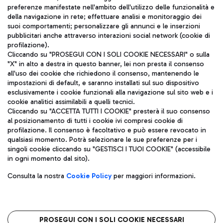
TRAVEL JOURNAL
preferenze manifestate nell'ambito dell'utilizzo delle funzionalità e
della navigazione in rete; effettuare analisi e monitoraggio dei
ITA
suoi comportamenti; personalizzare gli annunci e le inserzioni
pubblicitari anche attraverso interazioni social network (cookie di
profilazione).
Cliccando su "PROSEGUI CON I SOLI COOKIE NECESSARI" o sulla
"X" in alto a destra in questo banner, lei non presta il consenso
all'uso dei cookie che richiedono il consenso, mantenendo le
impostazioni di default, e saranno installati sul suo dispositivo
esclusivamente i cookie funzionali alla navigazione sul sito web e i
Aeroporti di Roma S.p.A. - Società soggetta a direzione e
cookie analitici assimilabili a quelli tecnici.
coordinamento di Mundys S.p.A.
Cliccando su "ACCETTA TUTTI I COOKIE" presterà il suo consenso
al posizionamento di tutti i cookie ivi compresi cookie di
Codice fiscale e Registro delle Imprese di Roma 13032990155 P.
profilazione. Il consenso è facoltativo e può essere revocato in
IVA 06572251004
qualsiasi momento. Potrà selezionare le sue preferenze per i
Capitale sociale 62.224.743,00 int. vers.
singoli cookie cliccando su "GESTISCI I TUOI COOKIE" (accessibile
Sede legale: Via Pier Paolo Racchetti 1 - 00054 Fiumicino (RM)
in ogni momento dal sito).
telefono +39 06 65951
Privacy policy
Note legali
Consulta la nostra
Cookie Policy
per maggiori informazioni.
Mappa sito
Accessibilità
Roma FCO
L'aeroporto stellato
PROSEGUI CON I SOLI COOKIE NECESSARI