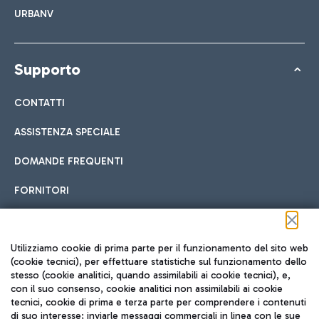
URBANV
Supporto
CONTATTI
ASSISTENZA SPECIALE
DOMANDE FREQUENTI
FORNITORI
Seguici sui social
Utilizziamo cookie di prima parte per il funzionamento del sito web
(cookie tecnici), per effettuare statistiche sul funzionamento dello
stesso (cookie analitici, quando assimilabili ai cookie tecnici), e,
con il suo consenso, cookie analitici non assimilabili ai cookie
tecnici, cookie di prima e terza parte per comprendere i contenuti
di suo interesse; inviarle messaggi commerciali in linea con le sue