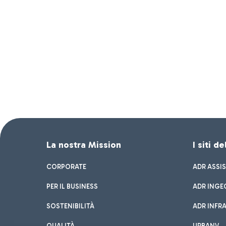
La nostra Mission
I siti d
CORPORATE
ADR ASSI
PER IL BUSINESS
ADR INGE
SOSTENIBILITÀ
ADR INFR
QUALITÀ
URBANV