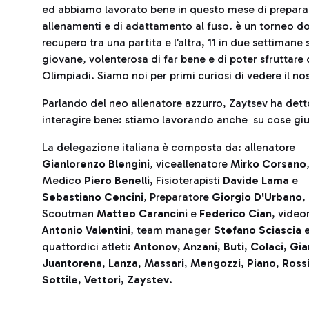
ed abbiamo lavorato bene in questo mese di preparazi
allenamenti e di adattamento al fuso. è un torneo do
recupero tra una partita e l’altra, 11 in due settimane
giovane, volenterosa di far bene e di poter sfruttare 
Olimpiadi. Siamo noi per primi curiosi di vedere il nos
Parlando del neo allenatore azzurro, Zaytsev ha dett
interagire bene: stiamo lavorando anche su cose gius
La delegazione italiana è composta da: allenatore
Gianlorenzo Blengini
, viceallenatore
Mirko Corsano
Medico
Piero Benelli
, Fisioterapisti
Davide Lama
e
Sebastiano Cencini
, Preparatore
Giorgio D'Urbano
,
Scoutman
Matteo Carancini
e
Federico Cian
, vide
Antonio Valentini
, team manager
Stefano Sciascia
e
quattordici atleti:
Antonov
,
Anzani
,
Buti
,
Colaci
,
Gia
Juantorena
,
Lanza
,
Massari
,
Mengozzi
,
Piano
,
Rossi
Sottile
,
Vettori
,
Zaystev
.