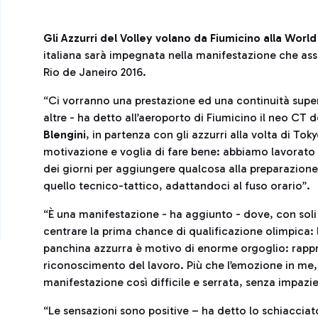
Gli Azzurri del Volley volano da Fiumicino alla Wor
italiana sarà impegnata nella manifestazione che ass
Rio de Janeiro 2016.
“Ci vorranno una prestazione ed una continuità super,
altre - ha detto all’aeroporto di Fiumicino il neo CT d
Blengini
, in partenza con gli azzurri alla volta di To
motivazione e voglia di fare bene: abbiamo lavorat
dei giorni per aggiungere qualcosa alla preparazione,
quello tecnico-tattico, adattandoci al fuso orario”.
“È una manifestazione - ha aggiunto - dove, con soli
centrare la prima chance di qualificazione olimpica: l
panchina azzurra è motivo di enorme orgoglio: rappr
riconoscimento del lavoro. Più che l’emozione in me, c
manifestazione così difficile e serrata, senza impazie
“Le sensazioni sono positive – ha detto lo schiaccia