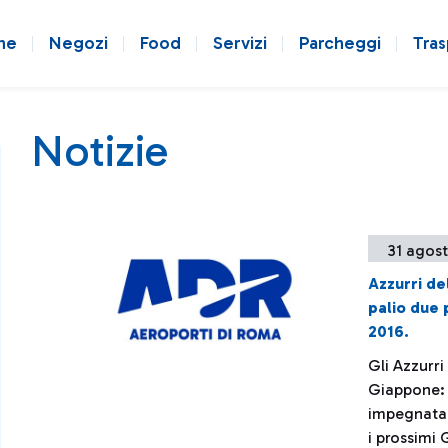
ne
Negozi
Food
Servizi
Parcheggi
Tras
Notizie
31 agost
Azzurri de
palio due 
2016.
Gli Azzurri
Giappone: d
impegnata 
i prossimi 