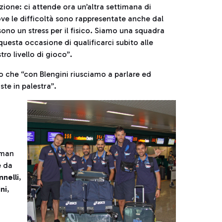
one: ci attende ora un’altra settimana di
ve le difficoltà sono rappresentate anche dal
 sono un stress per il fisico. Siamo una squadra
questa occasione di qualificarci subito alle
tro livello di gioco”.
o che “con Blengini riusciamo a parlare ed
te in palestra”.
,
oman
 da
nnelli
,
ni
,