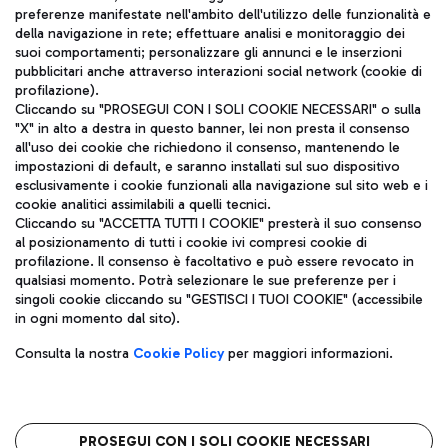
TRAVEL JOURNAL
preferenze manifestate nell'ambito dell'utilizzo delle funzionalità e
della navigazione in rete; effettuare analisi e monitoraggio dei
ITA
suoi comportamenti; personalizzare gli annunci e le inserzioni
pubblicitari anche attraverso interazioni social network (cookie di
profilazione).
Cliccando su "PROSEGUI CON I SOLI COOKIE NECESSARI" o sulla
"X" in alto a destra in questo banner, lei non presta il consenso
all'uso dei cookie che richiedono il consenso, mantenendo le
impostazioni di default, e saranno installati sul suo dispositivo
esclusivamente i cookie funzionali alla navigazione sul sito web e i
Aeroporti di Roma S.p.A. - Società soggetta a direzione e
cookie analitici assimilabili a quelli tecnici.
coordinamento di Mundys S.p.A.
Cliccando su "ACCETTA TUTTI I COOKIE" presterà il suo consenso
al posizionamento di tutti i cookie ivi compresi cookie di
Codice fiscale e Registro delle Imprese di Roma 13032990155 P.
profilazione. Il consenso è facoltativo e può essere revocato in
IVA 06572251004
qualsiasi momento. Potrà selezionare le sue preferenze per i
Capitale sociale 62.224.743,00 int. vers.
singoli cookie cliccando su "GESTISCI I TUOI COOKIE" (accessibile
Sede legale: Via Pier Paolo Racchetti 1 - 00054 Fiumicino (RM)
in ogni momento dal sito).
telefono +39 06 65951
Privacy policy
Note legali
Consulta la nostra
Cookie Policy
per maggiori informazioni.
Mappa sito
Accessibilità
Roma FCO
L'aeroporto stellato
PROSEGUI CON I SOLI COOKIE NECESSARI