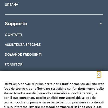
URBANV
Supporto
CONTATTI
ASSISTENZA SPECIALE
DOMANDE FREQUENTI
FORNITORI
Seguici sui social
Utilizziamo cookie di prima parte per il funzionamento del sito web
(cookie tecnici), per effettuare statistiche sul funzionamento dello
stesso (cookie analitici, quando assimilabili ai cookie tecnici), e,
con il suo consenso, cookie analitici non assimilabili ai cookie
tecnici, cookie di prima e terza parte per comprendere i contenuti
di suo interesse; inviarle messaggi commerciali in linea con le sue