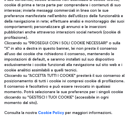
cookie di prima e terza parte per comprendere i contenuti di suo
ITA
interesse; inviarle messaggi commerciali in linea con le sue
preferenze manifestate nell'ambito dell'utilizzo delle funzionalità e
della navigazione in rete; effettuare analisi e monitoraggio dei suoi
comportamenti; personalizzare gli annunci e le inserzioni
pubblicitari anche attraverso interazioni social network (cookie di
profilazione).
Cliccando su "PROSEGUI CON I SOLI COOKIE NECESSARI" o sulla
"X" in alto a destra in questo banner, lei non presta il consenso
Aeroporti di Roma S.p.A. - Società soggetta a direzione e
all'uso dei cookie che richiedono il consenso, mantenendo le
coordinamento di Mundys S.p.A.
impostazioni di default, e saranno installati sul suo dispositivo
Codice fiscale e Registro delle Imprese di Roma 13032990155 P.
esclusivamente i cookie funzionali alla navigazione sul sito web e i
cookie analitici assimilabili a quelli tecnici.
IVA 06572251004
Cliccando su "ACCETTA TUTTI I COOKIE" presterà il suo consenso al
Capitale sociale 62.224.743,00 int. vers.
posizionamento di tutti i cookie ivi compresi cookie di profilazione.
Sede legale: Via Pier Paolo Racchetti 1 - 00054 Fiumicino (RM)
Il consenso è facoltativo e può essere revocato in qualsiasi
telefono +39 06 65951
momento. Potrà selezionare le sue preferenze per i singoli cookie
Privacy policy
Note legali
cliccando su "GESTISCI I TUOI COOKIE" (accessibile in ogni
Mappa sito
Accessibilità
momento dal sito).
Consulta la nostra
Cookie Policy
per maggiori informazioni.
Roma FCO
L'aeroporto stellato