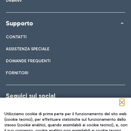
URBANV
Supporto
CONTATTI
ASSISTENZA SPECIALE
DOMANDE FREQUENTI
FORNITORI
Seguici sui social
Utilizziamo cookie di prima parte per il funzionamento del sito web
(cookie tecnici), per effettuare statistiche sul funzionamento dello
stesso (cookie analitici, quando assimilabili ai cookie tecnici), e, con
TRAVEL JOURNAL
il suo consenso, cookie analitici non assimilabili ai cookie tecnici,