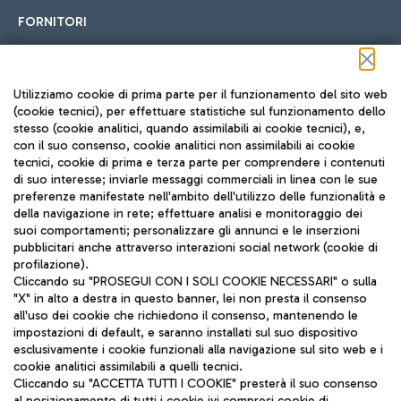
FORNITORI
Seguici sui social
Utilizziamo cookie di prima parte per il funzionamento del sito web
(cookie tecnici), per effettuare statistiche sul funzionamento dello
stesso (cookie analitici, quando assimilabili ai cookie tecnici), e,
con il suo consenso, cookie analitici non assimilabili ai cookie
tecnici, cookie di prima e terza parte per comprendere i contenuti
di suo interesse; inviarle messaggi commerciali in linea con le sue
TRAVEL JOURNAL
preferenze manifestate nell'ambito dell'utilizzo delle funzionalità e
della navigazione in rete; effettuare analisi e monitoraggio dei
ITA
suoi comportamenti; personalizzare gli annunci e le inserzioni
pubblicitari anche attraverso interazioni social network (cookie di
profilazione).
Cliccando su "PROSEGUI CON I SOLI COOKIE NECESSARI" o sulla
"X" in alto a destra in questo banner, lei non presta il consenso
all'uso dei cookie che richiedono il consenso, mantenendo le
impostazioni di default, e saranno installati sul suo dispositivo
esclusivamente i cookie funzionali alla navigazione sul sito web e i
Aeroporti di Roma S.p.A. - Società soggetta a direzione e
cookie analitici assimilabili a quelli tecnici.
coordinamento di Mundys S.p.A.
Cliccando su "ACCETTA TUTTI I COOKIE" presterà il suo consenso
al posizionamento di tutti i cookie ivi compresi cookie di