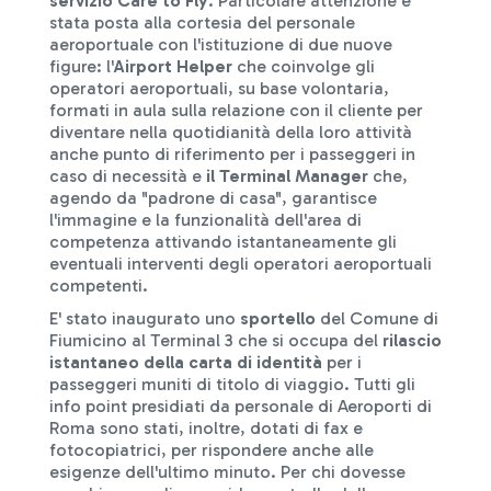
servizio Care to Fly
. Particolare attenzione è
stata posta alla cortesia del personale
aeroportuale con l'istituzione di due nuove
figure: l'
Airport Helper
che coinvolge gli
operatori aeroportuali, su base volontaria,
formati in aula sulla relazione con il cliente per
diventare nella quotidianità della loro attività
anche punto di riferimento per i passeggeri in
caso di necessità e
il Terminal Manager
che,
agendo da "padrone di casa", garantisce
l'immagine e la funzionalità dell'area di
competenza attivando istantaneamente gli
eventuali interventi degli operatori aeroportuali
competenti.
E' stato inaugurato uno
sportello
del Comune di
Fiumicino al Terminal 3 che si occupa del
rilascio
istantaneo della carta di identità
per i
passeggeri muniti di titolo di viaggio. Tutti gli
info point presidiati da personale di Aeroporti di
Roma sono stati, inoltre, dotati di fax e
fotocopiatrici, per rispondere anche alle
esigenze dell'ultimo minuto. Per chi dovesse