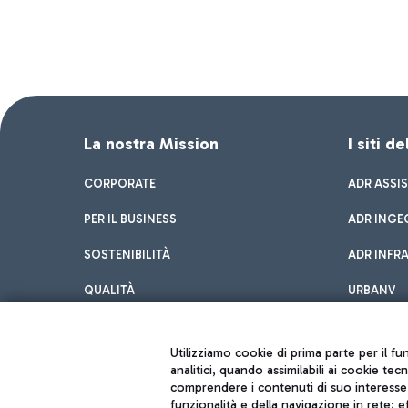
La nostra Mission
I siti d
CORPORATE
ADR ASSI
PER IL BUSINESS
ADR INGE
SOSTENIBILITÀ
ADR INFR
QUALITÀ
URBANV
INNOVATION
Utilizziamo cookie di prima parte per il f
analitici, quando assimilabili ai cookie tec
comprendere i contenuti di suo interesse; 
funzionalità e della navigazione in rete; 