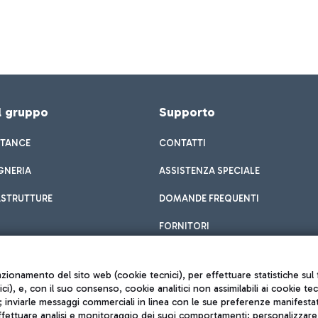
el gruppo
Supporto
STANCE
CONTATTI
GNERIA
ASSISTENZA SPECIALE
ASTRUTTURE
DOMANDE FREQUENTI
FORNITORI
unzionamento del sito web (cookie tecnici), per effettuare statistiche s
nici), e, con il suo consenso, cookie analitici non assimilabili ai cookie te
inviarle messaggi commerciali in linea con le sue preferenze manifestate 
effettuare analisi e monitoraggio dei suoi comportamenti; personalizzare g