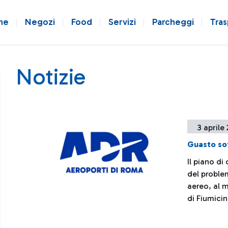
ne
Negozi
Food
Servizi
Parcheggi
Tras
Notizie
3 aprile
Guasto so
Il piano di
del problem
aereo, al 
di Fiumici