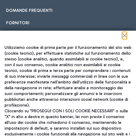
DOMANDE FREQUENTI
FORNITORI
Seguici sui social
Utilizziamo cookie di prima parte per il funzionamento del sito web
(cookie tecnici), per effettuare statistiche sul funzionamento dello
stesso (cookie analitici, quando assimilabili ai cookie tecnici), e,
con il suo consenso, cookie analitici non assimilabili ai cookie
tecnici, cookie di prima e terza parte per comprendere i contenuti
di suo interesse; inviarle messaggi commerciali in linea con le sue
TRAVEL JOURNAL
preferenze manifestate nell'ambito dell'utilizzo delle funzionalità e
della navigazione in rete; effettuare analisi e monitoraggio dei
ITA
suoi comportamenti; personalizzare gli annunci e le inserzioni
pubblicitari anche attraverso interazioni social network (cookie di
profilazione).
Cliccando su "PROSEGUI CON I SOLI COOKIE NECESSARI" o sulla
"X" in alto a destra in questo banner, lei non presta il consenso
all'uso dei cookie che richiedono il consenso, mantenendo le
impostazioni di default, e saranno installati sul suo dispositivo
esclusivamente i cookie funzionali alla navigazione sul sito web e i