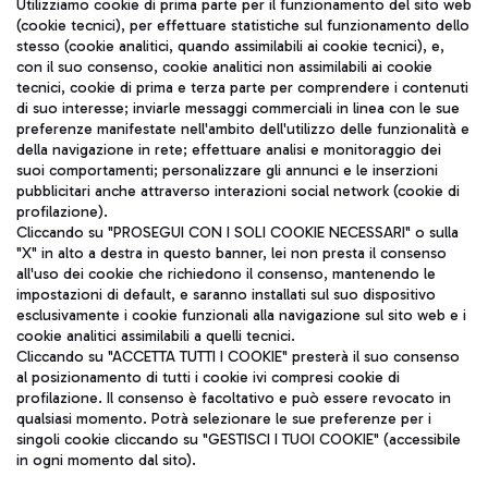
Seguici sui social
Utilizziamo cookie di prima parte per il funzionamento del sito web
(cookie tecnici), per effettuare statistiche sul funzionamento dello
stesso (cookie analitici, quando assimilabili ai cookie tecnici), e,
con il suo consenso, cookie analitici non assimilabili ai cookie
tecnici, cookie di prima e terza parte per comprendere i contenuti
di suo interesse; inviarle messaggi commerciali in linea con le sue
TRAVEL JOURNAL
preferenze manifestate nell'ambito dell'utilizzo delle funzionalità e
della navigazione in rete; effettuare analisi e monitoraggio dei
ITA
suoi comportamenti; personalizzare gli annunci e le inserzioni
pubblicitari anche attraverso interazioni social network (cookie di
profilazione).
Cliccando su "PROSEGUI CON I SOLI COOKIE NECESSARI" o sulla
"X" in alto a destra in questo banner, lei non presta il consenso
all'uso dei cookie che richiedono il consenso, mantenendo le
impostazioni di default, e saranno installati sul suo dispositivo
esclusivamente i cookie funzionali alla navigazione sul sito web e i
Aeroporti di Roma S.p.A. - Società soggetta a direzione e
cookie analitici assimilabili a quelli tecnici.
coordinamento di Mundys S.p.A.
Cliccando su "ACCETTA TUTTI I COOKIE" presterà il suo consenso
al posizionamento di tutti i cookie ivi compresi cookie di
Codice fiscale e Registro delle Imprese di Roma 13032990155 P.
profilazione. Il consenso è facoltativo e può essere revocato in
IVA 06572251004
qualsiasi momento. Potrà selezionare le sue preferenze per i
Capitale sociale 62.224.743,00 int. vers.
singoli cookie cliccando su "GESTISCI I TUOI COOKIE" (accessibile
Sede legale: Via Pier Paolo Racchetti 1 - 00054 Fiumicino (RM)
in ogni momento dal sito).
telefono +39 06 65951