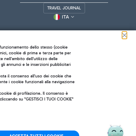
TRAVEL JOURNAL
ITA
ul funzionamento dello stesso (cookie
cnici, cookie di prima e terza parte per
nell'ambito dell'utilizzo delle
li annunci e le inserzioni pubblicitari
ta il consenso all'uso dei cookie che
Roma FCO
nte i cookie funzionali alla navigazione
L'aeroporto stellato
ookie di profilazione. Il consenso è
SOSTENIBILITÀ
INNOVAZIONE
e cliccando su "GESTISCI I TUOI COOKIE"