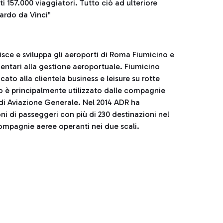
i 157.000 viaggiatori. Tutto ciò ad ulteriore
nardo da Vinci"
sce e sviluppa gli aeroporti di Roma Fiumicino e
entari alla gestione aeroportuale. Fiumicino
ato alla clientela business e leisure su rotte
no è principalmente utilizzato dalle compagnie
à di Aviazione Generale. Nel 2014 ADR ha
ni di passeggeri con più di 230 destinazioni nel
compagnie aeree operanti nei due scali.