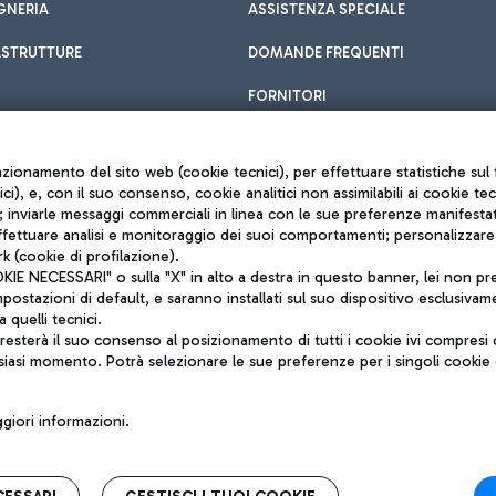
GNERIA
ASSISTENZA SPECIALE
ASTRUTTURE
DOMANDE FREQUENTI
FORNITORI
unzionamento del sito web (cookie tecnici), per effettuare statistiche s
nici), e, con il suo consenso, cookie analitici non assimilabili ai cookie te
inviarle messaggi commerciali in linea con le sue preferenze manifestate 
effettuare analisi e monitoraggio dei suoi comportamenti; personalizzare g
k (cookie di profilazione).
Privacy policy
 NECESSARI" o sulla "X" in alto a destra in questo banner, lei non pres
Note legali
stazioni di default, e saranno installati sul suo dispositivo esclusivame
Mappa sito
a quelli tecnici.
nto di Mundys S.p.A.
Accessibilità
sterà il suo consenso al posizionamento di tutti i cookie ivi compresi c
6572251004
QUALITÀ
siasi momento. Potrà selezionare le sue preferenze per i singoli cooki
o +39 06 65951
iori informazioni.