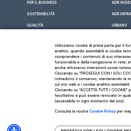
PER IL BUSINESS
ADR INGE
SOSTENIBILITÀ
ADR INFR
QUALITÀ
URBANV
INNOVATION
Utilizziamo cookie di prima parte per il f
analitici, quando assimilabili ai cookie tec
comprendere i contenuti di suo interesse; 
funzionalità e della navigazione in rete; 
anche attraverso interazioni social networ
Cliccando su "PROSEGUI CON I SOLI COOKIE
richiedono il consenso, mantenendo le impo
sul sito web e i cookie analitici assimilabili 
Aeroporti di Roma S.p.A. - Società soggetta a direzione e coordiname
Cliccando su "ACCETTA TUTTI I COOKIE" pre
Codice fiscale e Registro delle Imprese di Roma 13032990155 P. IVA 0
facoltativo e può essere revocato in qual
Capitale sociale 62.224.743,00 int. vers.
Sede legale: Via Pier Paolo Racchetti 1 - 00054 Fiumicino (RM) telefon
(accessibile in ogni momento dal sito).
Consulta la nostra
Cookie Policy
per magg