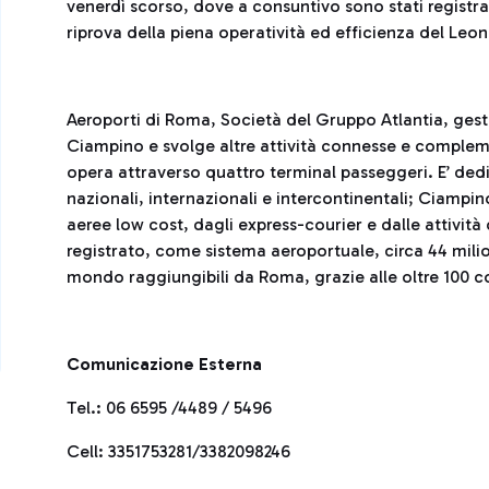
venerdì scorso, dove a consuntivo sono stati registrat
riprova della piena operatività ed efficienza del Leo
Aeroporti di Roma, Società del Gruppo Atlantia, gesti
Ciampino e svolge altre attività connesse e complem
opera attraverso quattro terminal passeggeri. E’ dedic
nazionali, internazionali e intercontinentali; Ciampi
aeree low cost, dagli express-courier e dalle attivit
registrato, come sistema aeroportuale, circa 44 milio
mondo raggiungibili da Roma, grazie alle oltre 100 
Comunicazione Esterna
Tel.: 06 6595 /4489 / 5496
Cell: 3351753281/3382098246