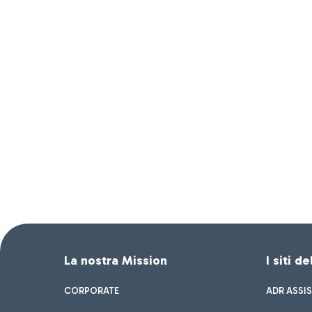
La nostra Mission
I siti d
CORPORATE
ADR ASSI