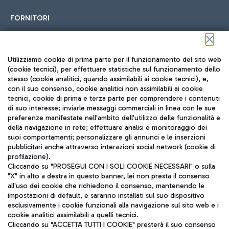
FORNITORI
Seguici sui social
Utilizziamo cookie di prima parte per il funzionamento del sito web
(cookie tecnici), per effettuare statistiche sul funzionamento dello
stesso (cookie analitici, quando assimilabili ai cookie tecnici), e,
con il suo consenso, cookie analitici non assimilabili ai cookie
tecnici, cookie di prima e terza parte per comprendere i contenuti
di suo interesse; inviarle messaggi commerciali in linea con le sue
TRAVEL JOURNAL
preferenze manifestate nell'ambito dell'utilizzo delle funzionalità e
della navigazione in rete; effettuare analisi e monitoraggio dei
ITA
suoi comportamenti; personalizzare gli annunci e le inserzioni
pubblicitari anche attraverso interazioni social network (cookie di
profilazione).
Cliccando su "PROSEGUI CON I SOLI COOKIE NECESSARI" o sulla
"X" in alto a destra in questo banner, lei non presta il consenso
all'uso dei cookie che richiedono il consenso, mantenendo le
impostazioni di default, e saranno installati sul suo dispositivo
esclusivamente i cookie funzionali alla navigazione sul sito web e i
Aeroporti di Roma S.p.A. - Società soggetta a direzione e
cookie analitici assimilabili a quelli tecnici.
coordinamento di Mundys S.p.A.
Cliccando su "ACCETTA TUTTI I COOKIE" presterà il suo consenso