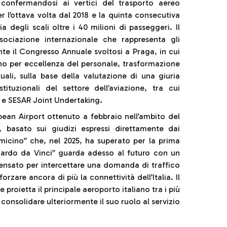
confermandosi ai vertici del trasporto aereo
r l’ottava volta dal 2018 e la quinta consecutiva
 degli scali oltre i 40 milioni di passeggeri. Il
ociazione internazionale che rappresenta gli
nte il Congresso Annuale svoltosi a Praga, in cui
uono per eccellenza del personale, trasformazione
tuali, sulla base della valutazione di una giuria
tuzionali del settore dell’aviazione, tra cui
 SESAR Joint Undertaking.
ean Airport ottenuto a febbraio nell’ambito del
 basato sui giudizi espressi direttamente dai
micino” che, nel 2025, ha superato per la prima
eonardo da Vinci” guarda adesso al futuro con un
 pensato per intercettare una domanda di traffico
orzare ancora di più la connettività dell’Italia. Il
proietta il principale aeroporto italiano tra i più
consolidare ulteriormente il suo ruolo al servizio