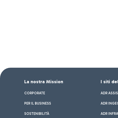
La nostra Mission
I siti d
CORPORATE
ADR ASSI
PER IL BUSINESS
ADR INGE
SOSTENIBILITÀ
ADR INFR