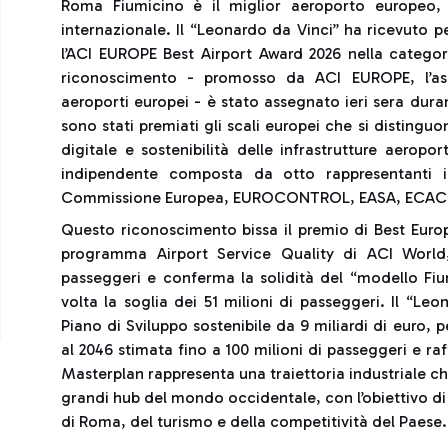
Roma Fiumicino è il miglior aeroporto europeo, 
internazionale. Il “Leonardo da Vinci” ha ricevuto pe
l’ACI EUROPE Best Airport Award 2026 nella categoria
riconoscimento - promosso da ACI EUROPE, l’ass
aeroporti europei - è stato assegnato ieri sera dura
sono stati premiati gli scali europei che si disting
digitale e sostenibilità delle infrastrutture aeropor
indipendente composta da otto rappresentanti isti
Commissione Europea, EUROCONTROL, EASA, ECAC e
Questo riconoscimento bissa il premio di Best Europ
programma Airport Service Quality di ACI World,
passeggeri e conferma la solidità del “modello Fiu
volta la soglia dei 51 milioni di passeggeri. Il “L
Piano di Sviluppo sostenibile da 9 miliardi di euro,
al 2046 stimata fino a 100 milioni di passeggeri e raff
Masterplan rappresenta una traiettoria industriale che 
grandi hub del mondo occidentale, con l’obiettivo di 
di Roma, del turismo e della competitività del Paese.