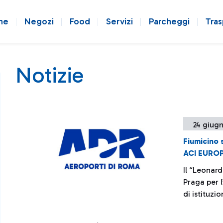
ne
Negozi
Food
Servizi
Parcheggi
Tras
Notizie
24 giug
Fiumicino 
ACI EURO
Il “Leonard
Praga per l
di istituzi