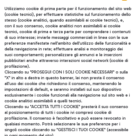
Seguici sui social
Utilizziamo cookie di prima parte per il funzionamento del sito web
(cookie tecnici), per effettuare statistiche sul funzionamento dello
stesso (cookie analitici, quando assimilabili ai cookie tecnici), e,
con il suo consenso, cookie analitici non assimilabili ai cookie
tecnici, cookie di prima e terza parte per comprendere i contenuti
di suo interesse; inviarle messaggi commerciali in linea con le sue
TRAVEL JOURNAL
preferenze manifestate nell'ambito dell'utilizzo delle funzionalità e
della navigazione in rete; effettuare analisi e monitoraggio dei
ITA
suoi comportamenti; personalizzare gli annunci e le inserzioni
pubblicitari anche attraverso interazioni social network (cookie di
profilazione).
Cliccando su "PROSEGUI CON I SOLI COOKIE NECESSARI" o sulla
"X" in alto a destra in questo banner, lei non presta il consenso
all'uso dei cookie che richiedono il consenso, mantenendo le
impostazioni di default, e saranno installati sul suo dispositivo
esclusivamente i cookie funzionali alla navigazione sul sito web e i
Aeroporti di Roma S.p.A. - Società soggetta a direzione e
cookie analitici assimilabili a quelli tecnici.
coordinamento di Mundys S.p.A.
Cliccando su "ACCETTA TUTTI I COOKIE" presterà il suo consenso
al posizionamento di tutti i cookie ivi compresi cookie di
Codice fiscale e Registro delle Imprese di Roma 13032990155 P.
profilazione. Il consenso è facoltativo e può essere revocato in
IVA 06572251004
qualsiasi momento. Potrà selezionare le sue preferenze per i
Capitale sociale 62.224.743,00 int. vers.
singoli cookie cliccando su "GESTISCI I TUOI COOKIE" (accessibile
Sede legale: Via Pier Paolo Racchetti 1 - 00054 Fiumicino (RM)
in ogni momento dal sito).