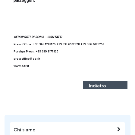
passeggeri.
AEROPORTI DI ROMA - CONTATTI
Press Office: +39 345 1283176 +39 338 6572828 +39 366 6189258
Foreign Press: +39 339 8177825
pressoffice@adr.it
www.adr.it
Indietro
Chi siamo