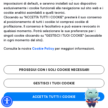
impostazioni di default, e saranno installati sul suo dispositivo
esclusivamente i cookie funzionali alla navigazione sul sito web e i
Aeroporti di Roma S.p.A. - Società soggetta a direzione e
cookie analitici assimilabili a quelli tecnici.
coordinamento di Mundys S.p.A.
Cliccando su "ACCETTA TUTTI I COOKIE" presterà il suo consenso
al posizionamento di tutti i cookie ivi compresi cookie di
Codice fiscale e Registro delle Imprese di Roma 13032990155 P.
profilazione. Il consenso è facoltativo e può essere revocato in
IVA 06572251004
qualsiasi momento. Potrà selezionare le sue preferenze per i
Capitale sociale 62.224.743,00 int. vers.
singoli cookie cliccando su "GESTISCI I TUOI COOKIE" (accessibile
Sede legale: Via Pier Paolo Racchetti 1 - 00054 Fiumicino (RM)
in ogni momento dal sito).
telefono +39 06 65951
Privacy policy
Note legali
Consulta la nostra
Cookie Policy
per maggiori informazioni.
Mappa sito
Accessibilità
Roma FCO
L'aeroporto stellato
PROSEGUI CON I SOLI COOKIE NECESSARI
QUALITÀ
SOSTENIBILITÀ
INNOVAZIONE
GESTISCI I TUOI COOKIE
ACCETTA TUTTI I COOKIE