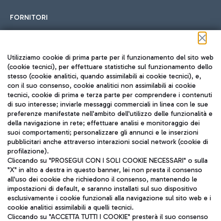
FORNITORI
Seguici sui social
Utilizziamo cookie di prima parte per il funzionamento del sito web
(cookie tecnici), per effettuare statistiche sul funzionamento dello
stesso (cookie analitici, quando assimilabili ai cookie tecnici), e,
con il suo consenso, cookie analitici non assimilabili ai cookie
tecnici, cookie di prima e terza parte per comprendere i contenuti
di suo interesse; inviarle messaggi commerciali in linea con le sue
TRAVEL JOURNAL
preferenze manifestate nell'ambito dell'utilizzo delle funzionalità e
della navigazione in rete; effettuare analisi e monitoraggio dei
ITA
suoi comportamenti; personalizzare gli annunci e le inserzioni
pubblicitari anche attraverso interazioni social network (cookie di
profilazione).
Cliccando su "PROSEGUI CON I SOLI COOKIE NECESSARI" o sulla
"X" in alto a destra in questo banner, lei non presta il consenso
all'uso dei cookie che richiedono il consenso, mantenendo le
impostazioni di default, e saranno installati sul suo dispositivo
esclusivamente i cookie funzionali alla navigazione sul sito web e i
Aeroporti di Roma S.p.A. - Società soggetta a direzione e
cookie analitici assimilabili a quelli tecnici.
coordinamento di Mundys S.p.A.
Cliccando su "ACCETTA TUTTI I COOKIE" presterà il suo consenso