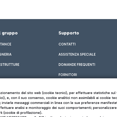
el gruppo
Supporto
STANCE
CONTATTI
GNERIA
ASSISTENZA SPECIALE
ASTRUTTURE
DOMANDE FREQUENTI
FORNITORI
unzionamento del sito web (cookie tecnici), per effettuare statistiche s
nici), e, con il suo consenso, cookie analitici non assimilabili ai cookie te
inviarle messaggi commerciali in linea con le sue preferenze manifestate 
effettuare analisi e monitoraggio dei suoi comportamenti; personalizzare g
k (cookie di profilazione).
Privacy policy