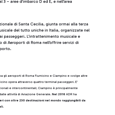
l 3 – aree d’imbarco D ed E, e nell’area
ionale di Santa Cecilia, giunta ormai alla terza
sicale del tutto uniche in Italia, organizzate nel
i passeggeri. L’intrattenimento musicale e
di Aeroporti di Roma nell’offrire servizi di
oporto.
ppa gli aeroporti di Roma Fiumicino e Ciampino e svolge altre
cino opera attraverso quattro terminal passeggeri. E’
azionali e intercontinentali; Ciampino è principalmente
alle attività di Aviazione Generale.
Nel 2016
ADR ha
eri con oltre 230 destinazioni nel mondo raggiungibili da
li
.