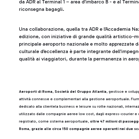
da ADR al Terminal 1 – area d’imbarco B - e al Termina
riconsegna bagagli.
Una collaborazione, quella tra ADR e l’Accademia Naz
edizione, con iniziative di grande qualità artistico-mu
principale aeroporto nazionale e molto apprezzate da
culturale d’eccellenza è parte integrante dell’impegno 
qualità ai viaggiatori, durante la permanenza in aer
Aeroporti di Roma
,
Società del Gruppo Atlantia
, gestisce e svilu
attività connesse e complementari alla gestione aeroportuale. Fiumi
dedicato alla clientela business e leisure su rotte nazionali, intern
utilizzato dalle compagnie aeree low cost, dagli express-courier e d
registrato, come sistema aeroportuale,
oltre 47 milioni di passegg
Roma
,
grazie alle circa 150 compagnie aeree operanti nei due sca