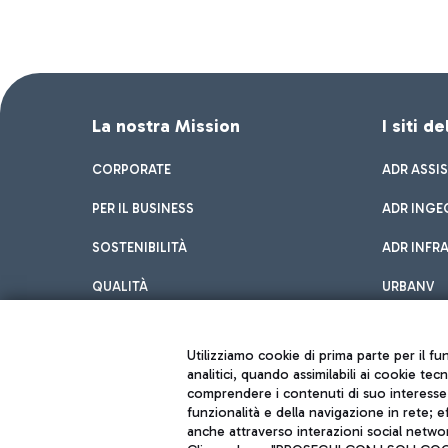
La nostra Mission
I siti d
CORPORATE
ADR ASSI
PER IL BUSINESS
ADR INGE
SOSTENIBILITÀ
ADR INFR
QUALITÀ
URBANV
INNOVATION
Utilizziamo cookie di prima parte per il f
analitici, quando assimilabili ai cookie tec
comprendere i contenuti di suo interesse; 
funzionalità e della navigazione in rete; 
anche attraverso interazioni social networ