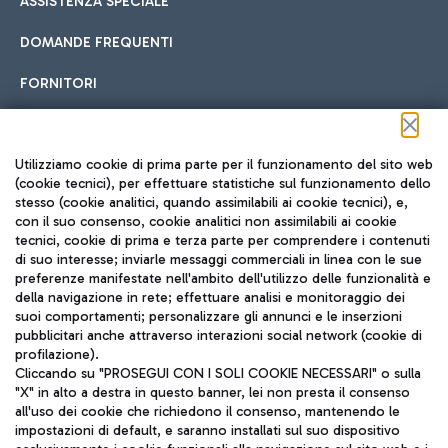
ASSISTENZA SPECIALE
DOMANDE FREQUENTI
FORNITORI
Seguici sui social
Utilizziamo cookie di prima parte per il funzionamento del sito web
(cookie tecnici), per effettuare statistiche sul funzionamento dello
stesso (cookie analitici, quando assimilabili ai cookie tecnici), e,
con il suo consenso, cookie analitici non assimilabili ai cookie
tecnici, cookie di prima e terza parte per comprendere i contenuti
di suo interesse; inviarle messaggi commerciali in linea con le sue
TRAVEL JOURNAL
preferenze manifestate nell'ambito dell'utilizzo delle funzionalità e
della navigazione in rete; effettuare analisi e monitoraggio dei
ITA
suoi comportamenti; personalizzare gli annunci e le inserzioni
pubblicitari anche attraverso interazioni social network (cookie di
profilazione).
Cliccando su "PROSEGUI CON I SOLI COOKIE NECESSARI" o sulla
"X" in alto a destra in questo banner, lei non presta il consenso
all'uso dei cookie che richiedono il consenso, mantenendo le
impostazioni di default, e saranno installati sul suo dispositivo