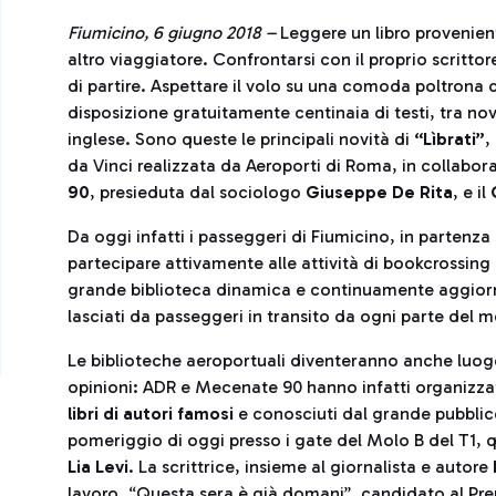
Fiumicino, 6 giugno 2018 –
Leggere un libro provenien
altro viaggiatore. Confrontarsi con il proprio scrittor
di partire. Aspettare il volo su una comoda poltrona c
disposizione gratuitamente centinaia di testi, tra novit
inglese. Sono queste le principali novità di
“Lìbrati”
,
da Vinci realizzata da Aeroporti di Roma, in collabor
90
, presieduta dal sociologo
Giuseppe De Rita
, e il
Da oggi infatti i passeggeri di Fiumicino, in partenza
partecipare attivamente alle attività di bookcrossing
grande biblioteca dinamica e continuamente aggiornat
lasciati da passeggeri in transito da ogni parte del 
Le biblioteche aeroportuali diventeranno anche luog
opinioni: ADR e Mecenate 90 hanno infatti organizz
libri di autori famosi
e conosciuti dal grande pubblico
pomeriggio di oggi presso i gate del Molo B del T1,
Lia Levi
. La scrittrice, insieme al giornalista e autore
lavoro, “Questa sera è già domani”, candidato al Pre