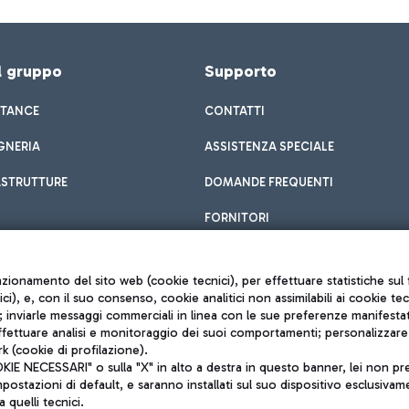
el gruppo
Supporto
STANCE
CONTATTI
GNERIA
ASSISTENZA SPECIALE
ASTRUTTURE
DOMANDE FREQUENTI
FORNITORI
unzionamento del sito web (cookie tecnici), per effettuare statistiche s
nici), e, con il suo consenso, cookie analitici non assimilabili ai cookie te
inviarle messaggi commerciali in linea con le sue preferenze manifestate 
effettuare analisi e monitoraggio dei suoi comportamenti; personalizzare g
k (cookie di profilazione).
Privacy policy
 NECESSARI" o sulla "X" in alto a destra in questo banner, lei non pres
Note legali
stazioni di default, e saranno installati sul suo dispositivo esclusivame
Mappa sito
a quelli tecnici.
nto di Mundys S.p.A.