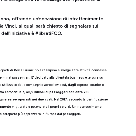
’anno, offrendo un’occasione di intrattenimento
 Vinci, ai quali sarà chiesto di segnalare sui
 dell’iniziativa è #libratiFCO.
eroporti di Roma Fiumicino e Ciampino e svolge altre attività connesse
erminal passeggeri. E’ dedicato alla clientela business e leisure su
te utilizzato dalle compagnie aeree low cost, dagli express-courier e
ma aeroportuale,
46,9 milioni di passeggeri con oltre 230
gnie aeree operanti nei due scali
. Nel 2017, secondo la certificazione
iormente migliorato e potenziato i propri servizi. Un riconoscimento
me aeroporto più apprezzato in Europa dai passeggeri.