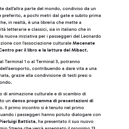
te dall’altra parte del mondo, condiviso da un
e preferito, a pochi metri dal gate e subito prima
he, in realtà, è una libreria che mette a
à letterarie e classici, sia in italiano che in
 la nuova iniziativa per i passeggeri del Leonardo
azione con l’associazione culturale
Mecenate
Centro per il libro e la lettura del Mibact
.
 al Terminal 1 o al Terminal 3, potranno
 dell’aeroporto, contribuendo a dare vita a una
a, grazie alla condivisione di testi presi o
mondo.
o di animazione culturale e di scambio di
ato un
denso programma di presentazioni di
. Il primo incontro si è tenuto nel primo
 quando i passeggeri hanno potuto dialogare con
Pierluigi Battista
, ha presentato il suo nuovo
mio Strega che verrà assegnato il prossimo 13