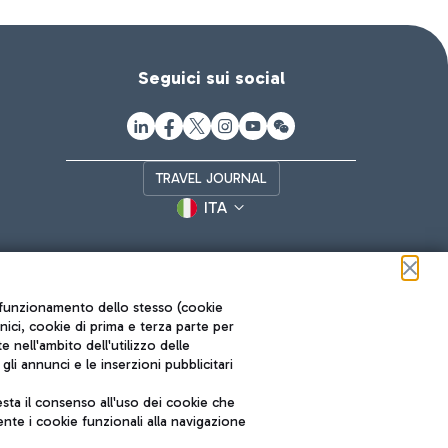
Seguici sui social
TRAVEL JOURNAL
ITA
ul funzionamento dello stesso (cookie
cnici, cookie di prima e terza parte per
nell'ambito dell'utilizzo delle
li annunci e le inserzioni pubblicitari
ta il consenso all'uso dei cookie che
Roma FCO
nte i cookie funzionali alla navigazione
L'aeroporto stellato