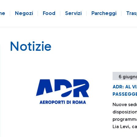
ne
Negozi
Food
Servizi
Parcheggi
Tras
Notizie
6 giugn
ADR: AL V
PASSEGGER
Nuove sedut
disposizion
programma d
Lia Levi, c