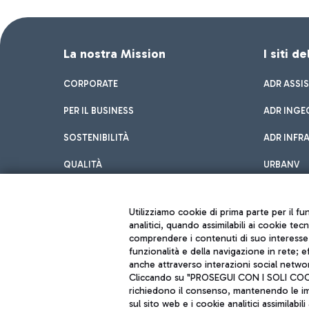
La nostra Mission
I siti d
CORPORATE
ADR ASSI
PER IL BUSINESS
ADR INGE
SOSTENIBILITÀ
ADR INFR
QUALITÀ
URBANV
INNOVATION
Utilizziamo cookie di prima parte per il f
analitici, quando assimilabili ai cookie tec
comprendere i contenuti di suo interesse; 
funzionalità e della navigazione in rete; 
anche attraverso interazioni social networ
Cliccando su "PROSEGUI CON I SOLI COOKIE
richiedono il consenso, mantenendo le impo
sul sito web e i cookie analitici assimilabili 
Aeroporti di Roma S.p.A. - Società soggetta a direzione e coordiname