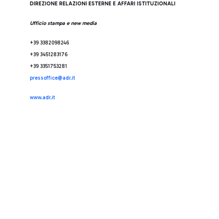
DIREZIONE RELAZIONI ESTERNE E AFFARI ISTITUZIONALI
Ufficio stampa e new media
+39 3382098246
+39 3451283176
+39 3351753281
pressoffice@adr.it
www.adr.it