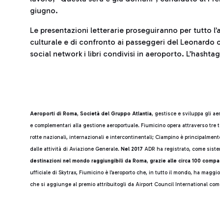
giugno.
Le presentazioni letterarie proseguiranno per tutto l
culturale e di confronto ai passeggeri del Leonardo da
social network i libri condivisi in aeroporto. L’hashtag
Aeroporti di Roma
,
Società del Gruppo Atlantia
, gestisce e sviluppa gli a
e complementari alla gestione aeroportuale. Fiumicino opera attraverso tre t
rotte nazionali, internazionali e intercontinentali; Ciampino è principalmen
dalle attività di Aviazione Generale.
Nel 2017
ADR ha registrato, come siste
destinazioni nel mondo raggiungibili da Roma
,
grazie alle circa 100 compa
ufficiale di Skytrax, Fiumicino è l’aeroporto che, in tutto il mondo, ha magg
che si aggiunge al premio attribuitogli da Airport Council International co