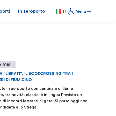
porti
In aeroporto
IT
Menu
o 2018
IA “LÌBRATI”, IL BOOKCROSSING TRA I
I DI FIUMICINO
e in aeroporto con centinaia di libri a
e, tra novità, classici e in lingua Previsto un
i incontri letterari ai gate. Si parte oggi con
andidata allo Strega