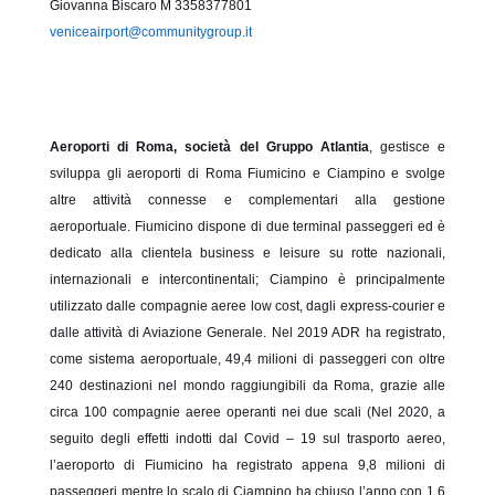
Giovanna Biscaro M 3358377801
veniceairport@communitygroup.it
Aeroporti di Roma, società del Gruppo Atlantia
, gestisce e
sviluppa gli aeroporti di Roma Fiumicino e Ciampino e svolge
altre attività connesse e complementari alla gestione
aeroportuale. Fiumicino dispone di due terminal passeggeri ed è
dedicato alla clientela business e leisure su rotte nazionali,
internazionali e intercontinentali; Ciampino è principalmente
utilizzato dalle compagnie aeree low cost, dagli express-courier e
dalle attività di Aviazione Generale. Nel 2019 ADR ha registrato,
come sistema aeroportuale, 49,4 milioni di passeggeri con oltre
240 destinazioni nel mondo raggiungibili da Roma, grazie alle
circa 100 compagnie aeree operanti nei due scali (Nel 2020, a
seguito degli effetti indotti dal Covid – 19 sul trasporto aereo,
l’aeroporto di Fiumicino ha registrato appena 9,8 milioni di
passeggeri mentre lo scalo di Ciampino ha chiuso l’anno con 1,6