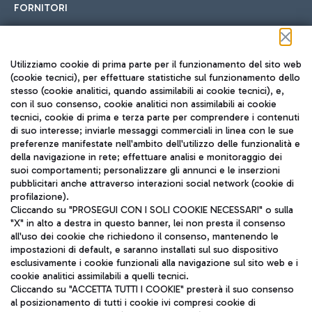
FORNITORI
Seguici sui social
Utilizziamo cookie di prima parte per il funzionamento del sito web
(cookie tecnici), per effettuare statistiche sul funzionamento dello
stesso (cookie analitici, quando assimilabili ai cookie tecnici), e,
con il suo consenso, cookie analitici non assimilabili ai cookie
tecnici, cookie di prima e terza parte per comprendere i contenuti
di suo interesse; inviarle messaggi commerciali in linea con le sue
TRAVEL JOURNAL
preferenze manifestate nell'ambito dell'utilizzo delle funzionalità e
della navigazione in rete; effettuare analisi e monitoraggio dei
ITA
suoi comportamenti; personalizzare gli annunci e le inserzioni
pubblicitari anche attraverso interazioni social network (cookie di
profilazione).
Cliccando su "PROSEGUI CON I SOLI COOKIE NECESSARI" o sulla
"X" in alto a destra in questo banner, lei non presta il consenso
all'uso dei cookie che richiedono il consenso, mantenendo le
impostazioni di default, e saranno installati sul suo dispositivo
esclusivamente i cookie funzionali alla navigazione sul sito web e i
Aeroporti di Roma S.p.A. - Società soggetta a direzione e
cookie analitici assimilabili a quelli tecnici.
coordinamento di Mundys S.p.A.
Cliccando su "ACCETTA TUTTI I COOKIE" presterà il suo consenso
al posizionamento di tutti i cookie ivi compresi cookie di
Codice fiscale e Registro delle Imprese di Roma 13032990155 P.