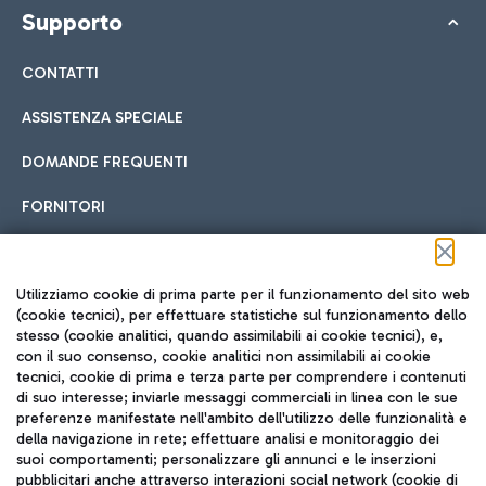
Supporto
CONTATTI
ASSISTENZA SPECIALE
DOMANDE FREQUENTI
FORNITORI
Seguici sui social
Utilizziamo cookie di prima parte per il funzionamento del sito web
(cookie tecnici), per effettuare statistiche sul funzionamento dello
stesso (cookie analitici, quando assimilabili ai cookie tecnici), e,
con il suo consenso, cookie analitici non assimilabili ai cookie
tecnici, cookie di prima e terza parte per comprendere i contenuti
di suo interesse; inviarle messaggi commerciali in linea con le sue
TRAVEL JOURNAL
preferenze manifestate nell'ambito dell'utilizzo delle funzionalità e
della navigazione in rete; effettuare analisi e monitoraggio dei
ITA
suoi comportamenti; personalizzare gli annunci e le inserzioni
pubblicitari anche attraverso interazioni social network (cookie di