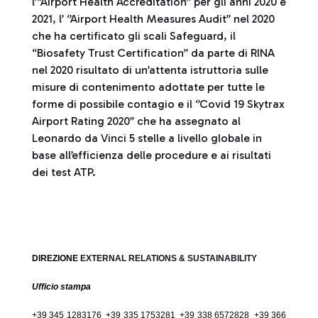
l’‘’Airport Health Accreditation’’ per gli anni 2020 e
2021, l’ ‘’Airport Health Measures Audit’’ nel 2020
che ha certificato gli scali Safeguard, il
“Biosafety Trust Certification” da parte di RINA
nel 2020 risultato di un’attenta istruttoria sulle
misure di contenimento adottate per tutte le
forme di possibile contagio e il ‘’Covid 19 Skytrax
Airport Rating 2020’’ che ha assegnato al
Leonardo da Vinci 5 stelle a livello globale in
base all’efficienza delle procedure e ai risultati
dei test ATP.
DIREZIONE
EXTERNAL RELATIONS & SUSTAINABILITY
Ufficio stampa
+39 345 1283176 +39 335 1753281 +39 338 6572828 +39 366