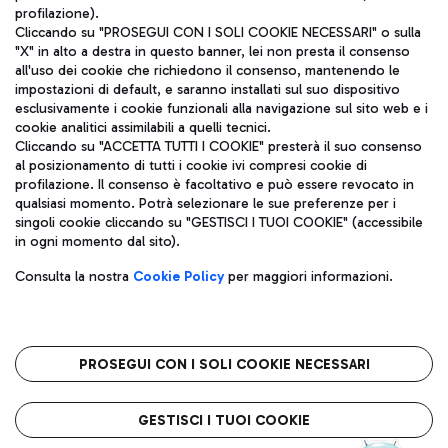
profilazione).
Cliccando su "PROSEGUI CON I SOLI COOKIE NECESSARI" o sulla
"X" in alto a destra in questo banner, lei non presta il consenso
all'uso dei cookie che richiedono il consenso, mantenendo le
impostazioni di default, e saranno installati sul suo dispositivo
esclusivamente i cookie funzionali alla navigazione sul sito web e i
Aeroporti di Roma S.p.A. - Società soggetta a direzione e
cookie analitici assimilabili a quelli tecnici.
coordinamento di Mundys S.p.A.
Cliccando su "ACCETTA TUTTI I COOKIE" presterà il suo consenso
al posizionamento di tutti i cookie ivi compresi cookie di
Codice fiscale e Registro delle Imprese di Roma 13032990155 P.
profilazione. Il consenso è facoltativo e può essere revocato in
IVA 06572251004
qualsiasi momento. Potrà selezionare le sue preferenze per i
Capitale sociale 62.224.743,00 int. vers.
singoli cookie cliccando su "GESTISCI I TUOI COOKIE" (accessibile
Sede legale: Via Pier Paolo Racchetti 1 - 00054 Fiumicino (RM)
in ogni momento dal sito).
telefono +39 06 65951
Privacy policy
Note legali
Consulta la nostra
Cookie Policy
per maggiori informazioni.
Mappa sito
Accessibilità
Roma FCO
L'aeroporto stellato
PROSEGUI CON I SOLI COOKIE NECESSARI
QUALITÀ
SOSTENIBILITÀ
INNOVAZIONE
GESTISCI I TUOI COOKIE