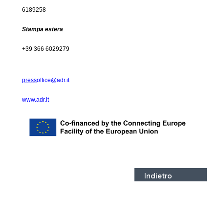
6189258
Stampa estera
+39 366 6029279
press
office@adr.it
www.adr.it
Indietro