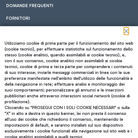
DOMANDE FREQUENTI
FORNITORI
Seguici sui social
Utilizziamo cookie di prima parte per il funzionamento del sito web
(cookie tecnici), per effettuare statistiche sul funzionamento dello
stesso (cookie analitici, quando assimilabili ai cookie tecnici), e,
con il suo consenso, cookie analitici non assimilabili ai cookie
tecnici, cookie di prima e terza parte per comprendere i contenuti
di suo interesse; inviarle messaggi commerciali in linea con le sue
TRAVEL JOURNAL
preferenze manifestate nell'ambito dell'utilizzo delle funzionalità e
della navigazione in rete; effettuare analisi e monitoraggio dei
ITA
suoi comportamenti; personalizzare gli annunci e le inserzioni
pubblicitari anche attraverso interazioni social network (cookie di
profilazione).
Cliccando su "PROSEGUI CON I SOLI COOKIE NECESSARI" o sulla
"X" in alto a destra in questo banner, lei non presta il consenso
all'uso dei cookie che richiedono il consenso, mantenendo le
impostazioni di default, e saranno installati sul suo dispositivo
esclusivamente i cookie funzionali alla navigazione sul sito web e i
Aeroporti di Roma S.p.A. - Società soggetta a direzione e
cookie analitici assimilabili a quelli tecnici.