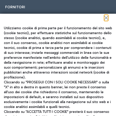
FORNITORI
Seguici sui social
Utilizziamo cookie di prima parte per il funzionamento del sito web
(cookie tecnici), per effettuare statistiche sul funzionamento dello
stesso (cookie analitici, quando assimilabili ai cookie tecnici), e,
con il suo consenso, cookie analitici non assimilabili ai cookie
tecnici, cookie di prima e terza parte per comprendere i contenuti
di suo interesse; inviarle messaggi commerciali in linea con le sue
TRAVEL JOURNAL
preferenze manifestate nell'ambito dell'utilizzo delle funzionalità e
della navigazione in rete; effettuare analisi e monitoraggio dei
ITA
suoi comportamenti; personalizzare gli annunci e le inserzioni
pubblicitari anche attraverso interazioni social network (cookie di
profilazione).
Cliccando su "PROSEGUI CON I SOLI COOKIE NECESSARI" o sulla
"X" in alto a destra in questo banner, lei non presta il consenso
all'uso dei cookie che richiedono il consenso, mantenendo le
impostazioni di default, e saranno installati sul suo dispositivo
esclusivamente i cookie funzionali alla navigazione sul sito web e i
Aeroporti di Roma S.p.A. - Società soggetta a direzione e
cookie analitici assimilabili a quelli tecnici.
coordinamento di Mundys S.p.A.
Cliccando su "ACCETTA TUTTI I COOKIE" presterà il suo consenso