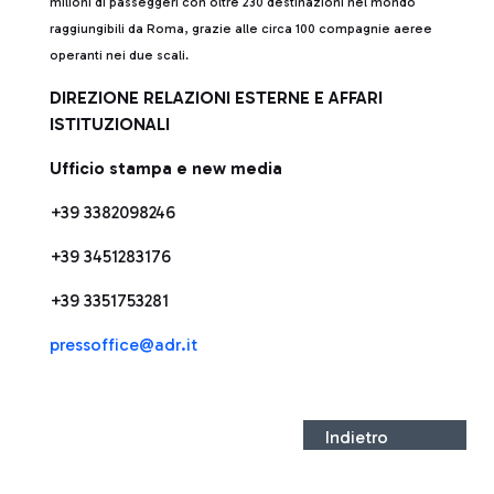
milioni di passeggeri con oltre 230 destinazioni nel mondo
raggiungibili da Roma, grazie alle circa 100 compagnie aeree
operanti nei due scali.
DIREZIONE RELAZIONI ESTERNE E AFFARI
ISTITUZIONALI
Ufficio stampa e new media
+39 3382098246
+39 3451283176
+39 3351753281
pressoffice@adr.it
Indietro