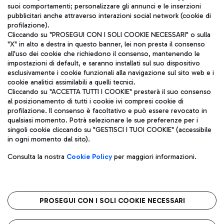
suoi comportamenti; personalizzare gli annunci e le inserzioni
pubblicitari anche attraverso interazioni social network (cookie di
profilazione).
Cliccando su "PROSEGUI CON I SOLI COOKIE NECESSARI" o sulla
"X" in alto a destra in questo banner, lei non presta il consenso
all'uso dei cookie che richiedono il consenso, mantenendo le
impostazioni di default, e saranno installati sul suo dispositivo
esclusivamente i cookie funzionali alla navigazione sul sito web e i
Aeroporti di Roma S.p.A. - Società soggetta a direzione e
cookie analitici assimilabili a quelli tecnici.
coordinamento di Mundys S.p.A.
Cliccando su "ACCETTA TUTTI I COOKIE" presterà il suo consenso
al posizionamento di tutti i cookie ivi compresi cookie di
Codice fiscale e Registro delle Imprese di Roma 13032990155 P.
profilazione. Il consenso è facoltativo e può essere revocato in
IVA 06572251004
qualsiasi momento. Potrà selezionare le sue preferenze per i
Capitale sociale 62.224.743,00 int. vers.
singoli cookie cliccando su "GESTISCI I TUOI COOKIE" (accessibile
Sede legale: Via Pier Paolo Racchetti 1 - 00054 Fiumicino (RM)
in ogni momento dal sito).
telefono +39 06 65951
Privacy policy
Note legali
Consulta la nostra
Cookie Policy
per maggiori informazioni.
Mappa sito
Accessibilità
Roma FCO
L'aeroporto stellato
PROSEGUI CON I SOLI COOKIE NECESSARI
QUALITÀ
SOSTENIBILITÀ
INNOVAZIONE