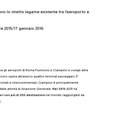
no lo stretto legame esistente tra l’aeroporto e
e 2015/17 gennaio 2016
ppa gli aeroporti di Roma Fiumicino e Ciampino e svolge altre
cino opera attraverso quattro terminal passeggeri. E’
azionali e intercontinentali; Ciampino è principalmente
alle attività di Aviazione Generale.
Nel 2014
ADR ha
eri con più di 230 destinazioni
nel mondo raggiungibili da
.