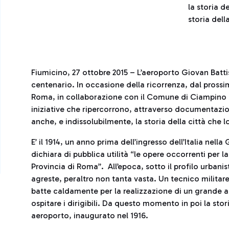
la storia d
storia dell
Fiumicino, 27 ottobre 2015 – L’aeroporto Giovan Batti
centenario. In occasione della ricorrenza, dal prossim
Roma, in collaborazione con il Comune di Ciampino e
iniziative che ripercorrono, attraverso documentazion
anche, e indissolubilmente, la storia della città che l
E’ il 1914, un anno prima dell’ingresso dell’Italia ne
dichiara di pubblica utilità “le opere occorrenti per l
Provincia di Roma”. All’epoca, sotto il profilo urban
agreste, peraltro non tanta vasta. Un tecnico militar
batte caldamente per la realizzazione di un grande ae
ospitare i dirigibili. Da questo momento in poi la stor
aeroporto, inaugurato nel 1916.