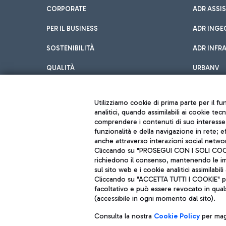
CORPORATE
ADR ASSI
PER IL BUSINESS
ADR INGE
SOSTENIBILITÀ
ADR INFR
QUALITÀ
URBANV
INNOVATION
Utilizziamo cookie di prima parte per il f
analitici, quando assimilabili ai cookie tec
comprendere i contenuti di suo interesse; 
funzionalità e della navigazione in rete; 
anche attraverso interazioni social networ
Cliccando su "PROSEGUI CON I SOLI COOKIE
richiedono il consenso, mantenendo le impo
sul sito web e i cookie analitici assimilabili 
Aeroporti di Roma S.p.A. - Società soggetta a direzione e coordiname
Cliccando su "ACCETTA TUTTI I COOKIE" pre
Codice fiscale e Registro delle Imprese di Roma 13032990155 P. IVA 0
Capitale sociale 62.224.743,00 int. vers.
facoltativo e può essere revocato in qual
Sede legale: Via Pier Paolo Racchetti 1 - 00054 Fiumicino (RM) telefon
(accessibile in ogni momento dal sito).
Consulta la nostra
Cookie Policy
per magg