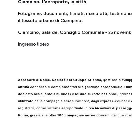
Ciampino. L’aeroporto, la città
Fotografie, documenti, filmati, manufatti, testimonia
il tessuto urbano di Ciampino.
Ciampino, Sala del Consiglio Comunale - 25 novembr
Ingresso libero
Aeroporti di Roma
,
Società del Gruppo Atlantia
, gestisce e svilu
attività connesse e complementari alla gestione aeroportuale. Fiumi
dedicato alla clientela business e leisure su rotte nazionali, intern
utilizzato dalle compagnie aeree low cost, dagli express-courier e d
registrato, come sistema aeroportuale,
circa 44 milioni di passegg
Roma, grazie alle oltre
100 compagnie aeree
operanti nei due scali