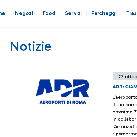
ne
Negozi
Food
Servizi
Parcheggi
Tras
Notizie
27 ottob
ADR: CIAM
L’aeroport
il suo prim
prossimo 27
in collabo
l’Aeronauti
ripercorro