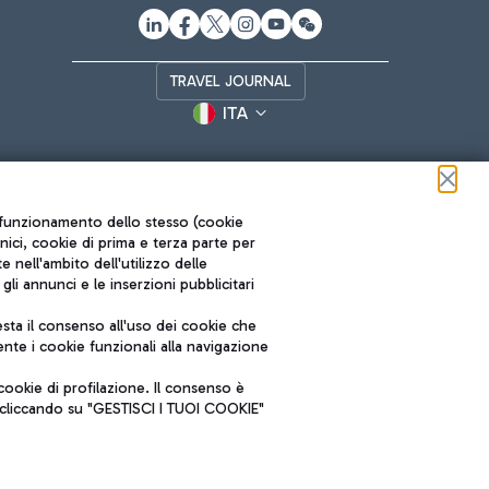
TRAVEL JOURNAL
ITA
ul funzionamento dello stesso (cookie
cnici, cookie di prima e terza parte per
nell'ambito dell'utilizzo delle
li annunci e le inserzioni pubblicitari
ta il consenso all'uso dei cookie che
Roma FCO
nte i cookie funzionali alla navigazione
L'aeroporto stellato
ookie di profilazione. Il consenso è
SOSTENIBILITÀ
INNOVAZIONE
e cliccando su "GESTISCI I TUOI COOKIE"