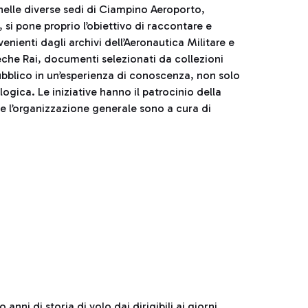
nelle diverse sedi di Ciampino Aeroporto,
si pone proprio l’obiettivo di raccontare e
nienti dagli archivi dell’Aeronautica Militare e
 Teche Rai, documenti selezionati da collezioni
 pubblico in un’esperienza di conoscenza, non solo
ogica. Le iniziative hanno il patrocinio della
 e l’organizzazione generale sono a cura di
anni di storia di volo dai dirigibili ai giorni