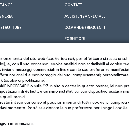
STANCE
CONTATTI
GNERIA
ASSISTENZA SPECIALE
ASTRUTTURE
DOMANDE FREQUENTI
FORNITORI
unzionamento del sito web (cookie tecnici), per effettuare statistiche s
nici), e, con il suo consenso, cookie analitici non assimilabili ai cookie te
inviarle messaggi commerciali in linea con le sue preferenze manifestate 
effettuare analisi e monitoraggio dei suoi comportamenti; personalizzare g
k (cookie di profilazione).
Privacy policy
 NECESSARI" o sulla "X" in alto a destra in questo banner, lei non pres
Note legali
stazioni di default, e saranno installati sul suo dispositivo esclusivame
Mappa sito
a quelli tecnici.
nto di Mundys S.p.A.
Accessibilità
sterà il suo consenso al posizionamento di tutti i cookie ivi compresi c
6572251004
QUALITÀ
siasi momento. Potrà selezionare le sue preferenze per i singoli cooki
o +39 06 65951
iori informazioni.