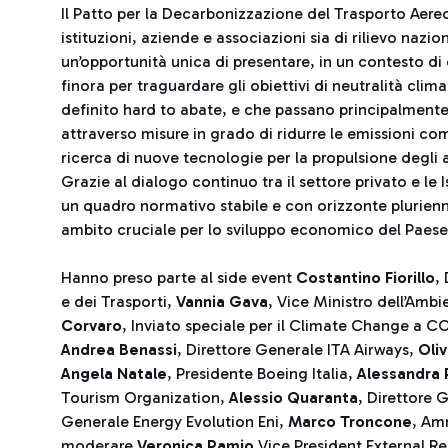
Il Patto per la Decarbonizzazione del Trasporto Aereo
istituzioni, aziende e associazioni sia di rilievo nazi
un’opportunità unica di presentare, in un contesto di 
finora per traguardare gli obiettivi di neutralità clim
definito hard to abate, e che passano principalmente 
attraverso misure in grado di ridurre le emissioni come l
ricerca di nuove tecnologie per la propulsione degli a
Grazie al dialogo continuo tra il settore privato e le 
un quadro normativo stabile e con orizzonte plurienn
ambito cruciale per lo sviluppo economico del Paese
Hanno preso parte al side event
Costantino Fiorillo
,
e dei Trasporti,
Vannia Gava
, Vice Ministro dell’Amb
Corvaro
, Inviato speciale per il Climate Change a C
Andrea Benassi
, Direttore Generale ITA Airways,
Oli
Angela Natale
, Presidente Boeing Italia,
Alessandra 
Tourism Organization,
Alessio Quaranta
, Direttore
Generale Energy Evolution Eni,
Marco Troncone
, Am
moderare
Veronica Pamio
Vice President External Re