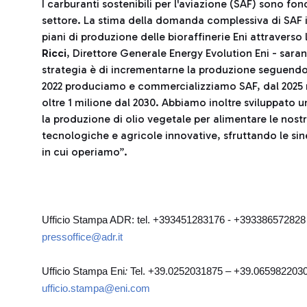
I carburanti sostenibili per l'aviazione (SAF) sono f
settore. La stima della domanda complessiva di SAF in 
piani di produzione delle bioraffinerie Eni attravers
Ricci
, Direttore Generale Energy Evolution Eni - sara
strategia è di incrementarne la produzione seguendo
2022 produciamo e commercializziamo SAF, dal 2025 n
oltre 1 milione dal 2030. Abbiamo inoltre sviluppato u
la produzione di olio vegetale per alimentare le nostr
tecnologiche e agricole innovative, sfruttando le siner
in cui operiamo”.
Ufficio Stampa ADR: tel. +393451283176 - +39338657282
pressoffice@adr.it
Ufficio Stampa Eni
:
Tel. +39.0252031875 – +39.065982203
ufficio.stampa@eni.com