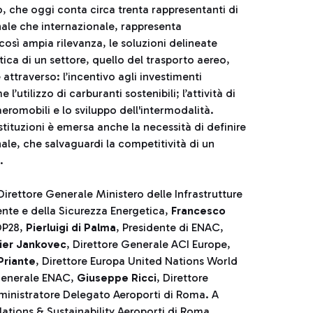
, che oggi conta circa trenta rappresentanti di
onale che internazionale, rappresenta
così ampia rilevanza, le soluzioni delineate
atica di un settore, quello del trasporto aereo,
attraverso: l’incentivo agli investimenti
’utilizzo di carburanti sostenibili; l’attività di
eromobili e lo sviluppo dell'intermodalità.
Istituzioni è emersa anche la necessità di definire
ale, che salvaguardi la competitività di un
.
 Direttore Generale Ministero delle Infrastrutture
iente e della Sicurezza Energetica,
Francesco
OP28,
Pierluigi di Palma
, Presidente di ENAC,
vier Jankovec
, Direttore Generale ACI Europe,
Priante
, Direttore Europa United Nations World
 Generale ENAC,
Giuseppe Ricci
, Direttore
ministratore Delegato Aeroporti di Roma. A
lations & Sustainability Aeroporti di Roma.