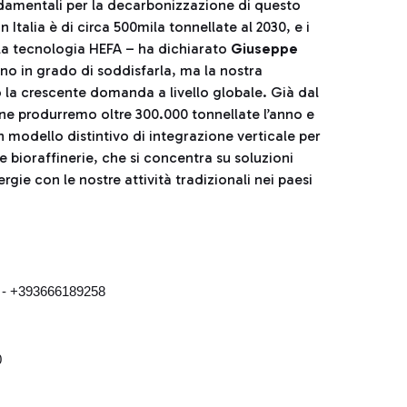
ondamentali per la decarbonizzazione di questo
Italia è di circa 500mila tonnellate al 2030, e i
o la tecnologia HEFA – ha dichiarato
Giuseppe
nno in grado di soddisfarla, ma la nostra
 la crescente domanda a livello globale. Già dal
e produrremo oltre 300.000 tonnellate l’anno e
n modello distintivo di integrazione verticale per
e bioraffinerie, che si concentra su soluzioni
gie con le nostre attività tradizionali nei paesi
8 - +393666189258
0