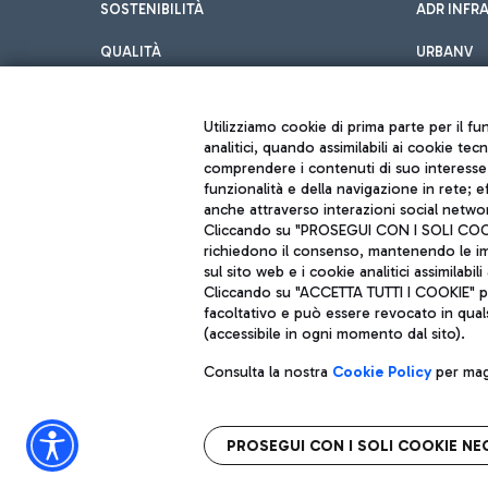
SOSTENIBILITÀ
ADR INFR
QUALITÀ
URBANV
INNOVATION
Utilizziamo cookie di prima parte per il f
analitici, quando assimilabili ai cookie tec
comprendere i contenuti di suo interesse; 
funzionalità e della navigazione in rete; 
anche attraverso interazioni social networ
Cliccando su "PROSEGUI CON I SOLI COOKIE
richiedono il consenso, mantenendo le impo
sul sito web e i cookie analitici assimilabili 
Aeroporti di Roma S.p.A. - Società soggetta a direzione e coordiname
Cliccando su "ACCETTA TUTTI I COOKIE" pre
Codice fiscale e Registro delle Imprese di Roma 13032990155 P. IVA 0
Capitale sociale 62.224.743,00 int. vers.
facoltativo e può essere revocato in qual
Sede legale: Via Pier Paolo Racchetti 1 - 00054 Fiumicino (RM) telefon
(accessibile in ogni momento dal sito).
Consulta la nostra
Cookie Policy
per magg
PROSEGUI CON I SOLI COOKIE NE