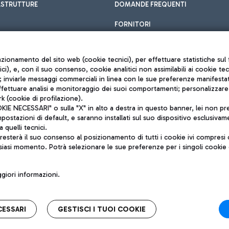
ASTRUTTURE
DOMANDE FREQUENTI
FORNITORI
unzionamento del sito web (cookie tecnici), per effettuare statistiche s
nici), e, con il suo consenso, cookie analitici non assimilabili ai cookie te
inviarle messaggi commerciali in linea con le sue preferenze manifestate 
effettuare analisi e monitoraggio dei suoi comportamenti; personalizzare g
k (cookie di profilazione).
Privacy policy
 NECESSARI" o sulla "X" in alto a destra in questo banner, lei non pres
Note legali
stazioni di default, e saranno installati sul suo dispositivo esclusivame
Mappa sito
a quelli tecnici.
nto di Mundys S.p.A.
Accessibilità
sterà il suo consenso al posizionamento di tutti i cookie ivi compresi c
6572251004
QUALITÀ
siasi momento. Potrà selezionare le sue preferenze per i singoli cooki
o +39 06 65951
iori informazioni.
CESSARI
GESTISCI I TUOI COOKIE