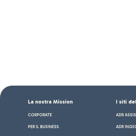
La nostra Mission
I siti d
CORPORATE
ADR ASSI
PER IL BUSINESS
ADR INGE