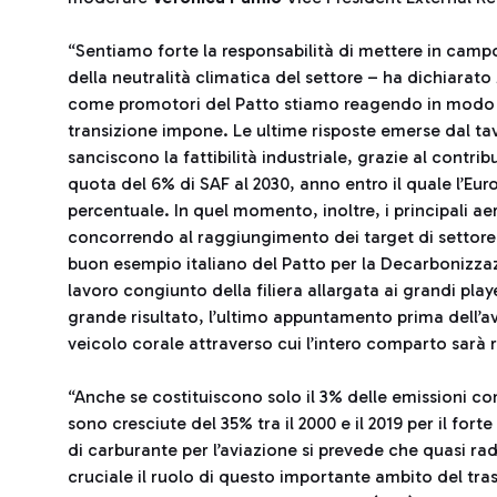
“Sentiamo forte la responsabilità di mettere in campo
della neutralità climatica del settore – ha dichiarato
come promotori del Patto stiamo reagendo in modo cr
transizione impone. Le ultime risposte emerse dal t
sanciscono la fattibilità industriale, grazie al contri
quota del 6% di SAF al 2030, anno entro il quale l’Eur
percentuale. In quel momento, inoltre, i principali a
concorrendo al raggiungimento dei target di settore. 
buon esempio italiano del Patto per la Decarbonizza
lavoro congiunto della filiera allargata ai grandi playe
grande risultato, l’ultimo appuntamento prima dell’av
veicolo corale attraverso cui l’intero comparto sarà r
“Anche se costituiscono solo il 3% delle emissioni co
sono cresciute del 35% tra il 2000 e il 2019 per il fo
di carburante per l’aviazione si prevede che quasi radd
cruciale il ruolo di questo importante ambito del tra