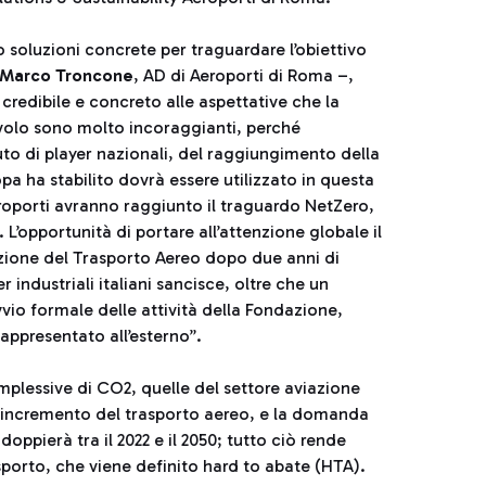
 soluzioni concrete per traguardare l’obiettivo
Marco Troncone
, AD di Aeroporti di Roma –,
edibile e concreto alle aspettative che la
avolo sono molto incoraggianti, perché
buto di player nazionali, del raggiungimento della
opa ha stabilito dovrà essere utilizzato in questa
eroporti avranno raggiunto il traguardo NetZero,
L’opportunità di portare all’attenzione globale il
zione del Trasporto Aereo dopo due anni di
r industriali italiani sancisce, oltre che un
vio formale delle attività della Fondazione,
appresentato all’esterno”.
mplessive di CO2, quelle del settore aviazione
rte incremento del trasporto aereo, e la domanda
oppierà tra il 2022 e il 2050; tutto ciò rende
sporto, che viene definito hard to abate (HTA).