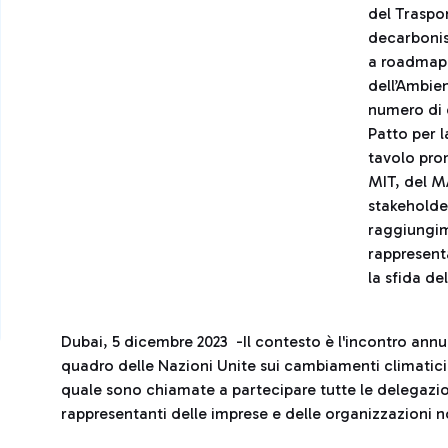
del Traspor
decarbonisa
a roadmap 
dell’Ambien
numero di 
Patto per 
tavolo pro
MIT, del MA
stakeholder
raggiungim
rappresent
la sfida d
Dubai, 5 dicembre 2023 -Il contesto è l'incontro annu
quadro delle Nazioni Unite sui cambiamenti climatici
quale sono chiamate a partecipare tutte le delegazioni
rappresentanti delle imprese e delle organizzazioni 