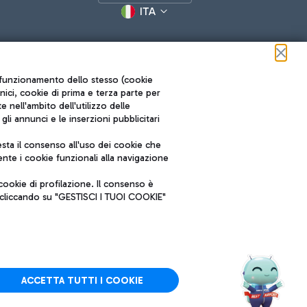
ITA
ul funzionamento dello stesso (cookie
cnici, cookie di prima e terza parte per
nell'ambito dell'utilizzo delle
li annunci e le inserzioni pubblicitari
ta il consenso all'uso dei cookie che
Roma FCO
nte i cookie funzionali alla navigazione
L'aeroporto stellato
ookie di profilazione. Il consenso è
SOSTENIBILITÀ
INNOVAZIONE
e cliccando su "GESTISCI I TUOI COOKIE"
ACCETTA TUTTI I COOKIE