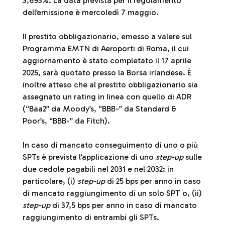
3,693%. La data prevista per il regolamento
dell’emissione è mercoledì 7 maggio.
Il prestito obbligazionario, emesso a valere sul
Programma EMTN di Aeroporti di Roma, il cui
aggiornamento è stato completato il 17 aprile
2025, sarà quotato presso la Borsa irlandese. È
inoltre atteso che al prestito obbligazionario sia
assegnato un rating in linea con quello di ADR
(“Baa2” da Moody’s, “BBB-” da Standard &
Poor’s, “BBB-” da Fitch).
In caso di mancato conseguimento di uno o più
SPTs è prevista l’applicazione di uno
step-up
sulle
due cedole pagabili nel 2031 e nel 2032: in
particolare, (i)
step-up
di 25 bps per anno in caso
di mancato raggiungimento di un solo SPT o, (ii)
step-up
di 37,5 bps per anno in caso di mancato
raggiungimento di entrambi gli SPTs.