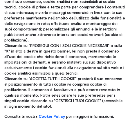
con il suo consenso, cookie analitici non assimilabili ai cookie
tecnici, cookie di prima e terza parte per comprendere i contenuti
di suo interesse; inviarle messaggi commerciali in linea con le sue
TRAVEL JOURNAL
preferenze manifestate nell'ambito dell'utilizzo delle funzionalità e
della navigazione in rete; effettuare analisi e monitoraggio dei
ITA
suoi comportamenti; personalizzare gli annunci e le inserzioni
pubblicitari anche attraverso interazioni social network (cookie di
profilazione).
Cliccando su "PROSEGUI CON I SOLI COOKIE NECESSARI" o sulla
"X" in alto a destra in questo banner, lei non presta il consenso
all'uso dei cookie che richiedono il consenso, mantenendo le
impostazioni di default, e saranno installati sul suo dispositivo
esclusivamente i cookie funzionali alla navigazione sul sito web e i
Aeroporti di Roma S.p.A. - Società soggetta a direzione e
cookie analitici assimilabili a quelli tecnici.
coordinamento di Mundys S.p.A.
Cliccando su "ACCETTA TUTTI I COOKIE" presterà il suo consenso
al posizionamento di tutti i cookie ivi compresi cookie di
Codice fiscale e Registro delle Imprese di Roma 13032990155 P.
profilazione. Il consenso è facoltativo e può essere revocato in
IVA 06572251004
qualsiasi momento. Potrà selezionare le sue preferenze per i
Capitale sociale 62.224.743,00 int. vers.
singoli cookie cliccando su "GESTISCI I TUOI COOKIE" (accessibile
Sede legale: Via Pier Paolo Racchetti 1 - 00054 Fiumicino (RM)
in ogni momento dal sito).
telefono +39 06 65951
Privacy policy
Note legali
Consulta la nostra
Cookie Policy
per maggiori informazioni.
Mappa sito
Accessibilità