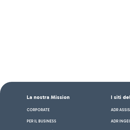
La nostra Mission
I siti d
CORPORATE
ADR ASSI
PER IL BUSINESS
ADR INGE