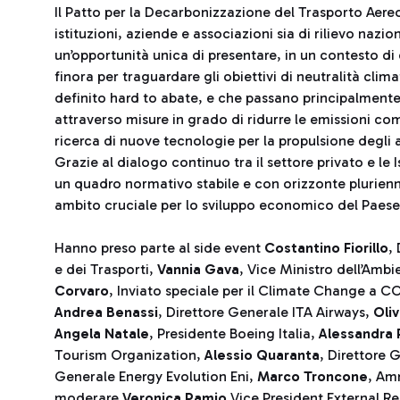
Il Patto per la Decarbonizzazione del Trasporto Aereo
istituzioni, aziende e associazioni sia di rilievo nazi
un’opportunità unica di presentare, in un contesto di 
finora per traguardare gli obiettivi di neutralità clim
definito hard to abate, e che passano principalmente 
attraverso misure in grado di ridurre le emissioni come l
ricerca di nuove tecnologie per la propulsione degli a
Grazie al dialogo continuo tra il settore privato e le 
un quadro normativo stabile e con orizzonte plurienn
ambito cruciale per lo sviluppo economico del Paese
Hanno preso parte al side event
Costantino Fiorillo
,
e dei Trasporti,
Vannia Gava
, Vice Ministro dell’Amb
Corvaro
, Inviato speciale per il Climate Change a C
Andrea Benassi
, Direttore Generale ITA Airways,
Oli
Angela Natale
, Presidente Boeing Italia,
Alessandra 
Tourism Organization,
Alessio Quaranta
, Direttore
Generale Energy Evolution Eni,
Marco Troncone
, Am
moderare
Veronica Pamio
Vice President External Re