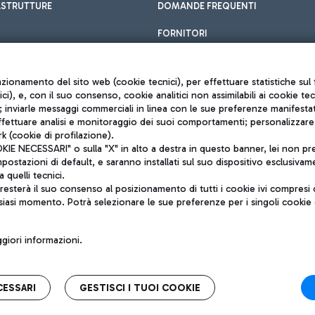
ASTRUTTURE
DOMANDE FREQUENTI
FORNITORI
unzionamento del sito web (cookie tecnici), per effettuare statistiche s
nici), e, con il suo consenso, cookie analitici non assimilabili ai cookie te
inviarle messaggi commerciali in linea con le sue preferenze manifestate 
effettuare analisi e monitoraggio dei suoi comportamenti; personalizzare g
k (cookie di profilazione).
Privacy policy
 NECESSARI" o sulla "X" in alto a destra in questo banner, lei non pres
Note legali
stazioni di default, e saranno installati sul suo dispositivo esclusivame
Mappa sito
a quelli tecnici.
nto di Mundys S.p.A.
Accessibilità
sterà il suo consenso al posizionamento di tutti i cookie ivi compresi c
6572251004
QUALITÀ
siasi momento. Potrà selezionare le sue preferenze per i singoli cooki
o +39 06 65951
iori informazioni.
CESSARI
GESTISCI I TUOI COOKIE