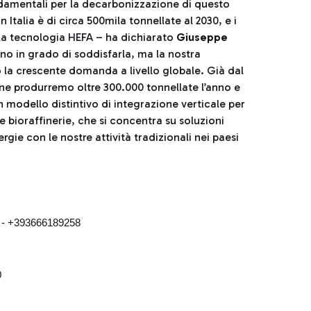
ondamentali per la decarbonizzazione di questo
Italia è di circa 500mila tonnellate al 2030, e i
o la tecnologia HEFA – ha dichiarato
Giuseppe
nno in grado di soddisfarla, ma la nostra
 la crescente domanda a livello globale. Già dal
e produrremo oltre 300.000 tonnellate l’anno e
n modello distintivo di integrazione verticale per
e bioraffinerie, che si concentra su soluzioni
gie con le nostre attività tradizionali nei paesi
8 - +393666189258
0