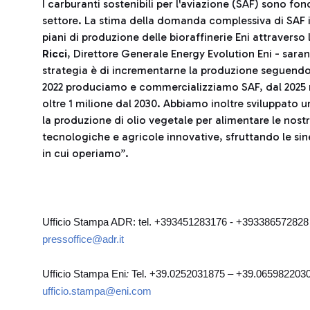
I carburanti sostenibili per l'aviazione (SAF) sono f
settore. La stima della domanda complessiva di SAF in 
piani di produzione delle bioraffinerie Eni attravers
Ricci
, Direttore Generale Energy Evolution Eni - sara
strategia è di incrementarne la produzione seguendo
2022 produciamo e commercializziamo SAF, dal 2025 n
oltre 1 milione dal 2030. Abbiamo inoltre sviluppato u
la produzione di olio vegetale per alimentare le nostr
tecnologiche e agricole innovative, sfruttando le siner
in cui operiamo”.
Ufficio Stampa ADR: tel. +393451283176 - +39338657282
pressoffice@adr.it
Ufficio Stampa Eni
:
Tel. +39.0252031875 – +39.065982203
ufficio.stampa@eni.com