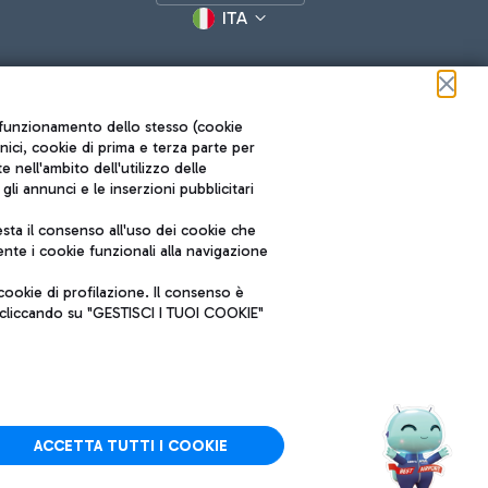
ITA
ul funzionamento dello stesso (cookie
cnici, cookie di prima e terza parte per
nell'ambito dell'utilizzo delle
li annunci e le inserzioni pubblicitari
ta il consenso all'uso dei cookie che
Roma FCO
nte i cookie funzionali alla navigazione
L'aeroporto stellato
ookie di profilazione. Il consenso è
SOSTENIBILITÀ
INNOVAZIONE
e cliccando su "GESTISCI I TUOI COOKIE"
ACCETTA TUTTI I COOKIE