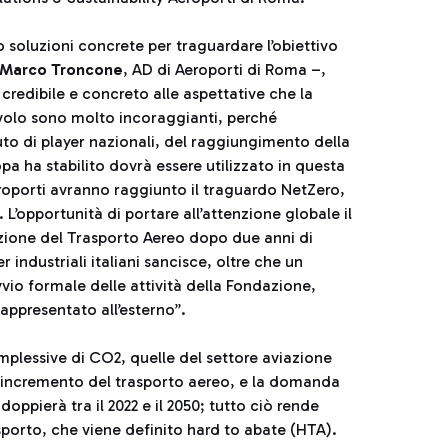
 soluzioni concrete per traguardare l’obiettivo
Marco Troncone
, AD di Aeroporti di Roma –,
edibile e concreto alle aspettative che la
avolo sono molto incoraggianti, perché
buto di player nazionali, del raggiungimento della
opa ha stabilito dovrà essere utilizzato in questa
eroporti avranno raggiunto il traguardo NetZero,
L’opportunità di portare all’attenzione globale il
zione del Trasporto Aereo dopo due anni di
r industriali italiani sancisce, oltre che un
vio formale delle attività della Fondazione,
appresentato all’esterno”.
mplessive di CO2, quelle del settore aviazione
rte incremento del trasporto aereo, e la domanda
oppierà tra il 2022 e il 2050; tutto ciò rende
sporto, che viene definito hard to abate (HTA).