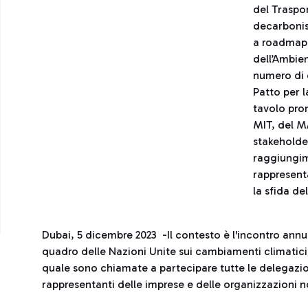
del Traspor
decarbonisa
a roadmap 
dell’Ambien
numero di 
Patto per 
tavolo pro
MIT, del MA
stakeholder
raggiungim
rappresent
la sfida d
Dubai, 5 dicembre 2023 -Il contesto è l'incontro annu
quadro delle Nazioni Unite sui cambiamenti climatici
quale sono chiamate a partecipare tutte le delegazioni
rappresentanti delle imprese e delle organizzazioni 