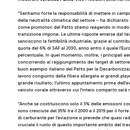
“Sentiamo forte la responsabilità di mettere in campo
della neutralità climatica del settore – ha dichiarato
come promotori del Patto stiamo reagendo in modo cr
transizione impone. Le ultime risposte emerse dal t
sanciscono la fattibilità industriale, grazie al contri
quota del 6% di SAF al 2030, anno entro il quale l’Eur
percentuale. In quel momento, inoltre, i principali a
concorrendo al raggiungimento dei target di settore. 
buon esempio italiano del Patto per la Decarbonizza
lavoro congiunto della filiera allargata ai grandi playe
grande risultato, l’ultimo appuntamento prima dell’av
veicolo corale attraverso cui l’intero comparto sarà r
“Anche se costituiscono solo il 3% delle emissioni co
sono cresciute del 35% tra il 2000 e il 2019 per il fo
di carburante per l’aviazione si prevede che quasi radd
cruciale il ruolo di questo importante ambito del tra