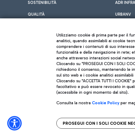
SOSTENIBILITÀ
ADR INFR
QUALITÀ
URBANV
INNOVATION
Utilizziamo cookie di prima parte per il f
analitici, quando assimilabili ai cookie tec
comprendere i contenuti di suo interesse; 
funzionalità e della navigazione in rete; 
anche attraverso interazioni social networ
Cliccando su "PROSEGUI CON I SOLI COOKIE
richiedono il consenso, mantenendo le impo
sul sito web e i cookie analitici assimilabili 
Aeroporti di Roma S.p.A. - Società soggetta a direzione e coordiname
Cliccando su "ACCETTA TUTTI I COOKIE" pre
Codice fiscale e Registro delle Imprese di Roma 13032990155 P. IVA 0
Capitale sociale 62.224.743,00 int. vers.
facoltativo e può essere revocato in qual
Sede legale: Via Pier Paolo Racchetti 1 - 00054 Fiumicino (RM) telefon
(accessibile in ogni momento dal sito).
Consulta la nostra
Cookie Policy
per magg
PROSEGUI CON I SOLI COOKIE NE