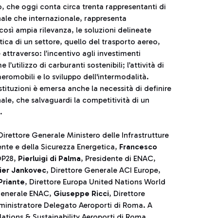
, che oggi conta circa trenta rappresentanti di
onale che internazionale, rappresenta
così ampia rilevanza, le soluzioni delineate
atica di un settore, quello del trasporto aereo,
attraverso: l’incentivo agli investimenti
’utilizzo di carburanti sostenibili; l’attività di
eromobili e lo sviluppo dell'intermodalità.
Istituzioni è emersa anche la necessità di definire
ale, che salvaguardi la competitività di un
.
 Direttore Generale Ministero delle Infrastrutture
iente e della Sicurezza Energetica,
Francesco
OP28,
Pierluigi di Palma
, Presidente di ENAC,
vier Jankovec
, Direttore Generale ACI Europe,
Priante
, Direttore Europa United Nations World
 Generale ENAC,
Giuseppe Ricci
, Direttore
ministratore Delegato Aeroporti di Roma. A
lations & Sustainability Aeroporti di Roma.