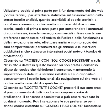
Seguici sui social
Utilizziamo cookie di prima parte per il funzionamento del sito web
(cookie tecnici), per effettuare statistiche sul funzionamento dello
stesso (cookie analitici, quando assimilabili ai cookie tecnici), e,
con il suo consenso, cookie analitici non assimilabili ai cookie
tecnici, cookie di prima e terza parte per comprendere i contenuti
di suo interesse; inviarle messaggi commerciali in linea con le sue
TRAVEL JOURNAL
preferenze manifestate nell'ambito dell'utilizzo delle funzionalità e
della navigazione in rete; effettuare analisi e monitoraggio dei
ITA
suoi comportamenti; personalizzare gli annunci e le inserzioni
pubblicitari anche attraverso interazioni social network (cookie di
profilazione).
Cliccando su "PROSEGUI CON I SOLI COOKIE NECESSARI" o sulla
"X" in alto a destra in questo banner, lei non presta il consenso
all'uso dei cookie che richiedono il consenso, mantenendo le
impostazioni di default, e saranno installati sul suo dispositivo
esclusivamente i cookie funzionali alla navigazione sul sito web e i
Aeroporti di Roma S.p.A. - Società soggetta a direzione e
cookie analitici assimilabili a quelli tecnici.
coordinamento di Mundys S.p.A.
Cliccando su "ACCETTA TUTTI I COOKIE" presterà il suo consenso
al posizionamento di tutti i cookie ivi compresi cookie di
Codice fiscale e Registro delle Imprese di Roma 13032990155 P.
profilazione. Il consenso è facoltativo e può essere revocato in
IVA 06572251004
qualsiasi momento. Potrà selezionare le sue preferenze per i
Capitale sociale 62.224.743,00 int. vers.
singoli cookie cliccando su "GESTISCI I TUOI COOKIE" (accessibile