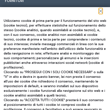
FORNITORI
Seguici sui social
Utilizziamo cookie di prima parte per il funzionamento del sito web
(cookie tecnici), per effettuare statistiche sul funzionamento dello
stesso (cookie analitici, quando assimilabili ai cookie tecnici), e,
con il suo consenso, cookie analitici non assimilabili ai cookie
tecnici, cookie di prima e terza parte per comprendere i contenuti
di suo interesse; inviarle messaggi commerciali in linea con le sue
TRAVEL JOURNAL
preferenze manifestate nell'ambito dell'utilizzo delle funzionalità e
della navigazione in rete; effettuare analisi e monitoraggio dei
ITA
suoi comportamenti; personalizzare gli annunci e le inserzioni
pubblicitari anche attraverso interazioni social network (cookie di
profilazione).
Cliccando su "PROSEGUI CON I SOLI COOKIE NECESSARI" o sulla
"X" in alto a destra in questo banner, lei non presta il consenso
all'uso dei cookie che richiedono il consenso, mantenendo le
impostazioni di default, e saranno installati sul suo dispositivo
esclusivamente i cookie funzionali alla navigazione sul sito web e i
Aeroporti di Roma S.p.A. - Società soggetta a direzione e
cookie analitici assimilabili a quelli tecnici.
coordinamento di Mundys S.p.A.
Cliccando su "ACCETTA TUTTI I COOKIE" presterà il suo consenso
al posizionamento di tutti i cookie ivi compresi cookie di
Codice fiscale e Registro delle Imprese di Roma 13032990155 P.
profilazione. Il consenso è facoltativo e può essere revocato in