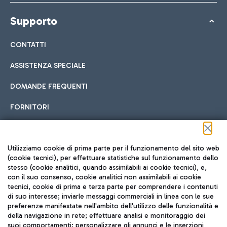
Supporto
CONTATTI
ASSISTENZA SPECIALE
DOMANDE FREQUENTI
FORNITORI
Seguici sui social
Utilizziamo cookie di prima parte per il funzionamento del sito web
(cookie tecnici), per effettuare statistiche sul funzionamento dello
stesso (cookie analitici, quando assimilabili ai cookie tecnici), e,
con il suo consenso, cookie analitici non assimilabili ai cookie
tecnici, cookie di prima e terza parte per comprendere i contenuti
di suo interesse; inviarle messaggi commerciali in linea con le sue
TRAVEL JOURNAL
preferenze manifestate nell'ambito dell'utilizzo delle funzionalità e
della navigazione in rete; effettuare analisi e monitoraggio dei
ITA
suoi comportamenti; personalizzare gli annunci e le inserzioni