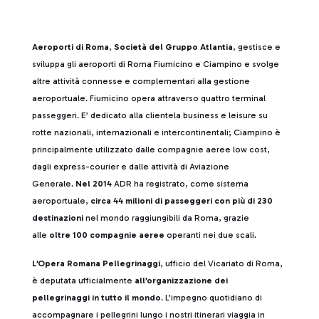
Aeroporti di Roma
,
Società del Gruppo Atlantia
, gestisce e
sviluppa gli aeroporti di Roma Fiumicino e Ciampino e svolge
altre attività connesse e complementari alla gestione
aeroportuale. Fiumicino opera attraverso quattro terminal
passeggeri. E’ dedicato alla clientela business e leisure su
rotte nazionali, internazionali e intercontinentali; Ciampino è
principalmente utilizzato dalle compagnie aeree low cost,
dagli express-courier e dalle attività di Aviazione
Generale.
Nel 2014
ADR ha registrato, come sistema
aeroportuale,
circa 44 milioni di passeggeri con più di 230
destinazioni
nel mondo raggiungibili da Roma, grazie
alle
oltre 100 compagnie aeree
operanti nei due scali.
L’Opera Romana Pellegrinaggi
, ufficio del Vicariato di Roma,
è deputata ufficialmente
all’organizzazione dei
pellegrinaggi in tutto il mondo
. L’impegno quotidiano di
accompagnare i pellegrini lungo i nostri itinerari viaggia in