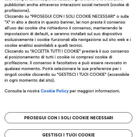
pubblicitari anche attraverso interazioni social network (cookie di
profilazione).
Cliccando su "PROSEGUI CON I SOLI COOKIE NECESSARI" o sulla
"X" in alto a destra in questo banner, lei non presta il consenso
all'uso dei cookie che richiedono il consenso, mantenendo le
impostazioni di default, e saranno installati sul suo dispositivo
esclusivamente i cookie funzionali alla navigazione sul sito web e i
Aeroporti di Roma S.p.A. - Società soggetta a direzione e
cookie analitici assimilabili a quelli tecnici.
coordinamento di Mundys S.p.A.
Cliccando su "ACCETTA TUTTI I COOKIE" presterà il suo consenso
al posizionamento di tutti i cookie ivi compresi cookie di
Codice fiscale e Registro delle Imprese di Roma 13032990155 P.
profilazione. Il consenso è facoltativo e può essere revocato in
IVA 06572251004
qualsiasi momento. Potrà selezionare le sue preferenze per i
Capitale sociale 62.224.743,00 int. vers.
singoli cookie cliccando su "GESTISCI I TUOI COOKIE" (accessibile
Sede legale: Via Pier Paolo Racchetti 1 - 00054 Fiumicino (RM)
in ogni momento dal sito).
telefono +39 06 65951
Privacy policy
Note legali
Consulta la nostra
Cookie Policy
per maggiori informazioni.
Mappa sito
Accessibilità
Roma FCO
L'aeroporto stellato
PROSEGUI CON I SOLI COOKIE NECESSARI
QUALITÀ
SOSTENIBILITÀ
INNOVAZIONE
GESTISCI I TUOI COOKIE