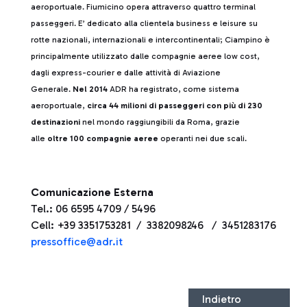
aeroportuale. Fiumicino opera attraverso quattro terminal
passeggeri. E’ dedicato alla clientela business e leisure su
rotte nazionali, internazionali e intercontinentali; Ciampino è
principalmente utilizzato dalle compagnie aeree low cost,
dagli express-courier e dalle attività di Aviazione
Generale.
Nel 2014
ADR ha registrato, come sistema
aeroportuale,
circa 44 milioni di passeggeri con più di 230
destinazioni
nel mondo raggiungibili da Roma, grazie
alle
oltre 100 compagnie aeree
operanti nei due scali.
Comunicazione Esterna
Tel.: 06 6595 4709 / 5496
Cell: +39 3351753281 / 3382098246 / 3451283176
pressoffice@adr.it
Indietro