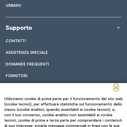
URBANV
Supporto
CONTATTI
ASSISTENZA SPECIALE
DOMANDE FREQUENTI
FORNITORI
Seguici sui social
Utilizziamo cookie di prima parte per il funzionamento del sito web
(cookie tecnici), per effettuare statistiche sul funzionamento dello
stesso (cookie analitici, quando assimilabili ai cookie tecnici), e,
con il suo consenso, cookie analitici non assimilabili ai cookie
tecnici, cookie di prima e terza parte per comprendere i contenuti
di suo interesse; inviarle messaggi commerciali in linea con le sue