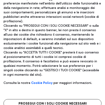
TRAVEL JOURNAL
preferenze manifestate nell'ambito dell'utilizzo delle funzionalità e
della navigazione in rete; effettuare analisi e monitoraggio dei
ITA
suoi comportamenti; personalizzare gli annunci e le inserzioni
pubblicitari anche attraverso interazioni social network (cookie di
profilazione).
Cliccando su "PROSEGUI CON I SOLI COOKIE NECESSARI" o sulla
"X" in alto a destra in questo banner, lei non presta il consenso
all'uso dei cookie che richiedono il consenso, mantenendo le
impostazioni di default, e saranno installati sul suo dispositivo
esclusivamente i cookie funzionali alla navigazione sul sito web e i
Aeroporti di Roma S.p.A. - Società soggetta a direzione e
cookie analitici assimilabili a quelli tecnici.
coordinamento di Mundys S.p.A.
Cliccando su "ACCETTA TUTTI I COOKIE" presterà il suo consenso
al posizionamento di tutti i cookie ivi compresi cookie di
Codice fiscale e Registro delle Imprese di Roma 13032990155 P.
profilazione. Il consenso è facoltativo e può essere revocato in
IVA 06572251004
qualsiasi momento. Potrà selezionare le sue preferenze per i
Capitale sociale 62.224.743,00 int. vers.
singoli cookie cliccando su "GESTISCI I TUOI COOKIE" (accessibile
Sede legale: Via Pier Paolo Racchetti 1 - 00054 Fiumicino (RM)
in ogni momento dal sito).
telefono +39 06 65951
Privacy policy
Note legali
Consulta la nostra
Cookie Policy
per maggiori informazioni.
Mappa sito
Accessibilità
Roma FCO
L'aeroporto stellato
PROSEGUI CON I SOLI COOKIE NECESSARI