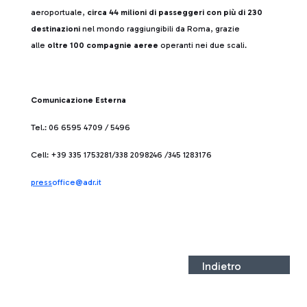
aeroportuale,
circa 44 milioni di passeggeri con più di 230
destinazioni
nel mondo raggiungibili da Roma, grazie
alle
oltre 100 compagnie aeree
operanti nei due scali.
Comunicazione Esterna
Tel.: 06 6595 4709 / 5496
Cell: +39 335 1753281/338 2098246 /345 1283176
press
office@adr.it
Indietro