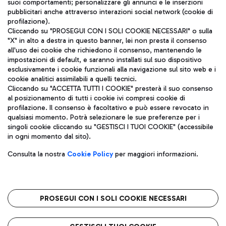
suoi comportamenti; personalizzare gli annunci e le inserzioni
pubblicitari anche attraverso interazioni social network (cookie di
profilazione).
Cliccando su "PROSEGUI CON I SOLI COOKIE NECESSARI" o sulla
"X" in alto a destra in questo banner, lei non presta il consenso
all'uso dei cookie che richiedono il consenso, mantenendo le
impostazioni di default, e saranno installati sul suo dispositivo
esclusivamente i cookie funzionali alla navigazione sul sito web e i
Aeroporti di Roma S.p.A. - Società soggetta a direzione e
cookie analitici assimilabili a quelli tecnici.
coordinamento di Mundys S.p.A.
Cliccando su "ACCETTA TUTTI I COOKIE" presterà il suo consenso
al posizionamento di tutti i cookie ivi compresi cookie di
Codice fiscale e Registro delle Imprese di Roma 13032990155 P.
profilazione. Il consenso è facoltativo e può essere revocato in
IVA 06572251004
qualsiasi momento. Potrà selezionare le sue preferenze per i
Capitale sociale 62.224.743,00 int. vers.
singoli cookie cliccando su "GESTISCI I TUOI COOKIE" (accessibile
Sede legale: Via Pier Paolo Racchetti 1 - 00054 Fiumicino (RM)
in ogni momento dal sito).
telefono +39 06 65951
Privacy policy
Note legali
Consulta la nostra
Cookie Policy
per maggiori informazioni.
Mappa sito
Accessibilità
Roma FCO
L'aeroporto stellato
PROSEGUI CON I SOLI COOKIE NECESSARI
QUALITÀ
SOSTENIBILITÀ
INNOVAZIONE