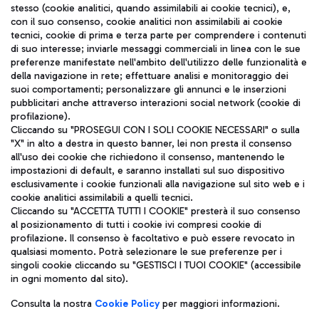
stesso (cookie analitici, quando assimilabili ai cookie tecnici), e,
con il suo consenso, cookie analitici non assimilabili ai cookie
tecnici, cookie di prima e terza parte per comprendere i contenuti
di suo interesse; inviarle messaggi commerciali in linea con le sue
TRAVEL JOURNAL
preferenze manifestate nell'ambito dell'utilizzo delle funzionalità e
della navigazione in rete; effettuare analisi e monitoraggio dei
ITA
suoi comportamenti; personalizzare gli annunci e le inserzioni
pubblicitari anche attraverso interazioni social network (cookie di
profilazione).
Cliccando su "PROSEGUI CON I SOLI COOKIE NECESSARI" o sulla
"X" in alto a destra in questo banner, lei non presta il consenso
all'uso dei cookie che richiedono il consenso, mantenendo le
impostazioni di default, e saranno installati sul suo dispositivo
esclusivamente i cookie funzionali alla navigazione sul sito web e i
Aeroporti di Roma S.p.A. - Società soggetta a direzione e
cookie analitici assimilabili a quelli tecnici.
coordinamento di Mundys S.p.A.
Cliccando su "ACCETTA TUTTI I COOKIE" presterà il suo consenso
al posizionamento di tutti i cookie ivi compresi cookie di
Codice fiscale e Registro delle Imprese di Roma 13032990155 P.
profilazione. Il consenso è facoltativo e può essere revocato in
IVA 06572251004
qualsiasi momento. Potrà selezionare le sue preferenze per i
Capitale sociale 62.224.743,00 int. vers.
singoli cookie cliccando su "GESTISCI I TUOI COOKIE" (accessibile
Sede legale: Via Pier Paolo Racchetti 1 - 00054 Fiumicino (RM)
in ogni momento dal sito).
telefono +39 06 65951
Privacy policy
Note legali
Consulta la nostra
Cookie Policy
per maggiori informazioni.
Mappa sito
Accessibilità