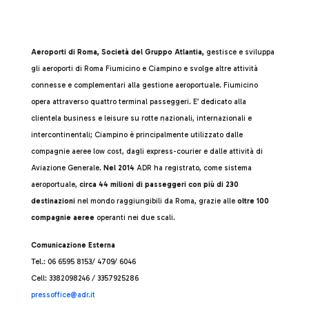
Aeroporti di Roma, Società del Gruppo Atlantia,
gestisce e sviluppa
gli aeroporti di Roma Fiumicino e Ciampino e svolge altre attività
connesse e complementari alla gestione aeroportuale. Fiumicino
opera attraverso quattro terminal passeggeri. E’ dedicato alla
clientela business e leisure su rotte nazionali, internazionali e
intercontinentali; Ciampino è principalmente utilizzato dalle
compagnie aeree low cost, dagli express-courier e dalle attività di
Aviazione Generale.
Nel 2014
ADR ha registrato, come sistema
aeroportuale,
circa 44 milioni di passeggeri con più di 230
destinazioni
nel mondo raggiungibili da Roma, grazie alle
oltre 100
compagnie aeree
operanti nei due scali.
Comunicazione Esterna
Tel.: 06 6595 8153/ 4709/ 6046
Cell: 3382098246 / 3357925286
press
office@adr.it