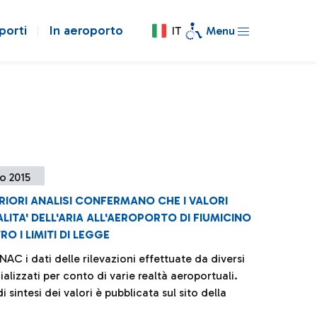
porti
In aeroporto
IT
Menu
o 2015
RIORI ANALISI CONFERMANO CHE I VALORI
LITA' DELL'ARIA ALL'AEROPORTO DI FIUMICINO
O I LIMITI DI LEGGE
ENAC i dati delle rilevazioni effettuate da diversi
ializzati per conto di varie realtà aeroportuali.
i sintesi dei valori è pubblicata sul sito della