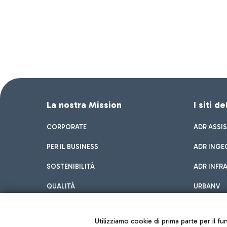
La nostra Mission
I siti d
CORPORATE
ADR ASSI
PER IL BUSINESS
ADR INGE
SOSTENIBILITÀ
ADR INFR
QUALITÀ
URBANV
INNOVATION
Utilizziamo cookie di prima parte per il f