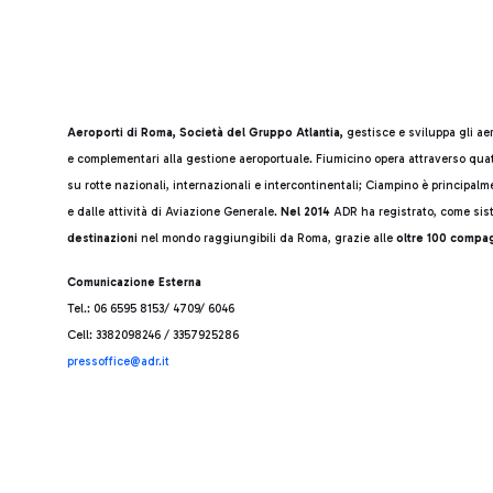
Tabella di sintesi dei valori
Aeroporti di Roma, Società del Gruppo Atlantia,
gestisce e sviluppa gli ae
e complementari alla gestione aeroportuale. Fiumicino opera attraverso quatt
su rotte nazionali, internazionali e intercontinentali; Ciampino è principal
e dalle attività di Aviazione Generale.
Nel 2014
ADR ha registrato, come sis
destinazioni
nel mondo raggiungibili da Roma, grazie alle
oltre 100 compa
Comunicazione Esterna
Tel.: 06 6595 8153/ 4709/ 6046
Cell: 3382098246 / 3357925286
press
office@adr.it