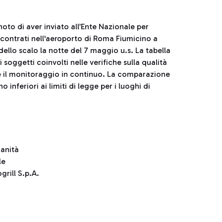
oto di aver inviato all’Ente Nazionale per
a riscontrati nell'aeroporto di Roma Fiumicino a
ello scalo la notte del 7 maggio u.s. La tabella
dei soggetti coinvolti nelle verifiche sulla qualità
cede il monitoraggio in continuo. La comparazione
o inferiori ai limiti di legge per i luoghi di
Sanità
le
rill S.p.A.