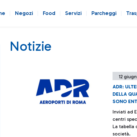
ne
Negozi
Food
Servizi
Parcheggi
Tras
Notizie
12 giugn
ADR: ULTE
DELLA QUA
SONO ENTR
Inviati ad 
centri spec
La tabella d
società.