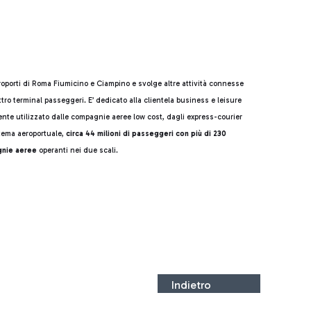
roporti di Roma Fiumicino e Ciampino e svolge altre attività connesse
ro terminal passeggeri. E’ dedicato alla clientela business e leisure
mente utilizzato dalle compagnie aeree low cost, dagli express-courier
tema aeroportuale,
circa 44 milioni di passeggeri con più di 230
gnie aeree
operanti nei due scali.
Indietro