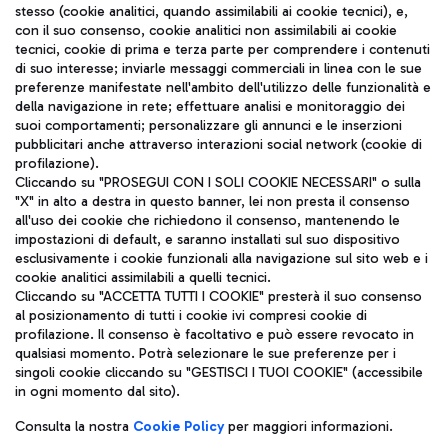
stesso (cookie analitici, quando assimilabili ai cookie tecnici), e,
con il suo consenso, cookie analitici non assimilabili ai cookie
tecnici, cookie di prima e terza parte per comprendere i contenuti
di suo interesse; inviarle messaggi commerciali in linea con le sue
TRAVEL JOURNAL
preferenze manifestate nell'ambito dell'utilizzo delle funzionalità e
della navigazione in rete; effettuare analisi e monitoraggio dei
ITA
suoi comportamenti; personalizzare gli annunci e le inserzioni
pubblicitari anche attraverso interazioni social network (cookie di
profilazione).
Cliccando su "PROSEGUI CON I SOLI COOKIE NECESSARI" o sulla
"X" in alto a destra in questo banner, lei non presta il consenso
all'uso dei cookie che richiedono il consenso, mantenendo le
impostazioni di default, e saranno installati sul suo dispositivo
esclusivamente i cookie funzionali alla navigazione sul sito web e i
Aeroporti di Roma S.p.A. - Società soggetta a direzione e
cookie analitici assimilabili a quelli tecnici.
coordinamento di Mundys S.p.A.
Cliccando su "ACCETTA TUTTI I COOKIE" presterà il suo consenso
al posizionamento di tutti i cookie ivi compresi cookie di
Codice fiscale e Registro delle Imprese di Roma 13032990155 P.
profilazione. Il consenso è facoltativo e può essere revocato in
IVA 06572251004
qualsiasi momento. Potrà selezionare le sue preferenze per i
Capitale sociale 62.224.743,00 int. vers.
singoli cookie cliccando su "GESTISCI I TUOI COOKIE" (accessibile
Sede legale: Via Pier Paolo Racchetti 1 - 00054 Fiumicino (RM)
in ogni momento dal sito).
telefono +39 06 65951
Privacy policy
Note legali
Consulta la nostra
Cookie Policy
per maggiori informazioni.
Mappa sito
Accessibilità