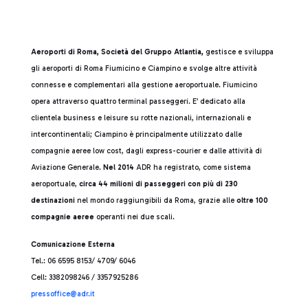
Aeroporti di Roma, Società del Gruppo Atlantia,
gestisce e sviluppa
gli aeroporti di Roma Fiumicino e Ciampino e svolge altre attività
connesse e complementari alla gestione aeroportuale. Fiumicino
opera attraverso quattro terminal passeggeri. E’ dedicato alla
clientela business e leisure su rotte nazionali, internazionali e
intercontinentali; Ciampino è principalmente utilizzato dalle
compagnie aeree low cost, dagli express-courier e dalle attività di
Aviazione Generale.
Nel 2014
ADR ha registrato, come sistema
aeroportuale,
circa 44 milioni di passeggeri con più di 230
destinazioni
nel mondo raggiungibili da Roma, grazie alle
oltre 100
compagnie aeree
operanti nei due scali.
Comunicazione Esterna
Tel.: 06 6595 8153/ 4709/ 6046
Cell: 3382098246 / 3357925286
press
office@adr.it