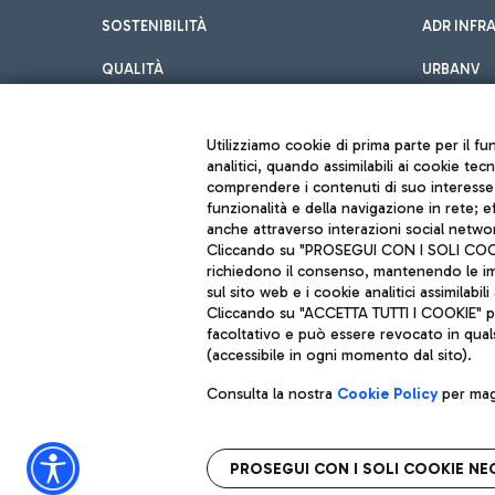
SOSTENIBILITÀ
ADR INFR
QUALITÀ
URBANV
INNOVATION
Utilizziamo cookie di prima parte per il f
analitici, quando assimilabili ai cookie tec
comprendere i contenuti di suo interesse; 
funzionalità e della navigazione in rete; 
anche attraverso interazioni social networ
Cliccando su "PROSEGUI CON I SOLI COOKIE
richiedono il consenso, mantenendo le impo
sul sito web e i cookie analitici assimilabili 
Aeroporti di Roma S.p.A. - Società soggetta a direzione e coordiname
Cliccando su "ACCETTA TUTTI I COOKIE" pre
Codice fiscale e Registro delle Imprese di Roma 13032990155 P. IVA 0
Capitale sociale 62.224.743,00 int. vers.
facoltativo e può essere revocato in qual
Sede legale: Via Pier Paolo Racchetti 1 - 00054 Fiumicino (RM) telefon
(accessibile in ogni momento dal sito).
Consulta la nostra
Cookie Policy
per magg
PROSEGUI CON I SOLI COOKIE NE