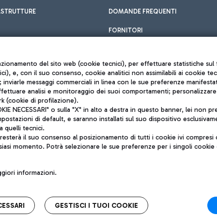
ASTRUTTURE
DOMANDE FREQUENTI
FORNITORI
unzionamento del sito web (cookie tecnici), per effettuare statistiche s
nici), e, con il suo consenso, cookie analitici non assimilabili ai cookie te
inviarle messaggi commerciali in linea con le sue preferenze manifestate 
effettuare analisi e monitoraggio dei suoi comportamenti; personalizzare g
k (cookie di profilazione).
Privacy policy
 NECESSARI" o sulla "X" in alto a destra in questo banner, lei non pres
Note legali
stazioni di default, e saranno installati sul suo dispositivo esclusivame
Mappa sito
a quelli tecnici.
nto di Mundys S.p.A.
Accessibilità
sterà il suo consenso al posizionamento di tutti i cookie ivi compresi c
6572251004
QUALITÀ
siasi momento. Potrà selezionare le sue preferenze per i singoli cooki
o +39 06 65951
iori informazioni.
CESSARI
GESTISCI I TUOI COOKIE