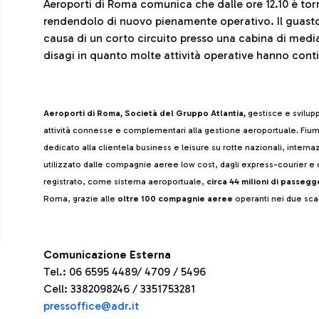
Aeroporti di Roma comunica che dalle ore 12.10 è torna
rendendolo di nuovo pienamente operativo. Il guasto, 
causa di un corto circuito presso una cabina di media
disagi in quanto molte attività operative hanno cont
Aeroporti di Roma, Società del Gruppo Atlantia,
gestisce e svilup
attività connesse e complementari alla gestione aeroportuale. Fiumi
dedicato alla clientela business e leisure su rotte nazionali, intern
utilizzato dalle compagnie aeree low cost, dagli express-courier e d
registrato, come sistema aeroportuale,
circa 44 milioni di passegg
Roma, grazie alle
oltre 100 compagnie aeree
operanti nei due scal
Comunicazione Esterna
Tel.: 06 6595 4489/ 4709 / 5496
Cell: 3382098246 / 3351753281
press
office@adr.it