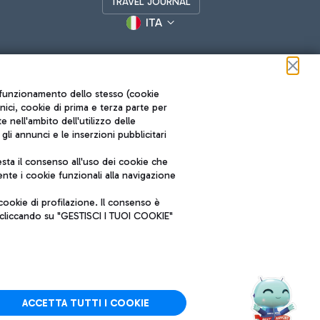
TRAVEL JOURNAL
ITA
ul funzionamento dello stesso (cookie
cnici, cookie di prima e terza parte per
nell'ambito dell'utilizzo delle
li annunci e le inserzioni pubblicitari
ta il consenso all'uso dei cookie che
Roma FCO
nte i cookie funzionali alla navigazione
L'aeroporto stellato
ookie di profilazione. Il consenso è
SOSTENIBILITÀ
INNOVAZIONE
e cliccando su "GESTISCI I TUOI COOKIE"
ACCETTA TUTTI I COOKIE