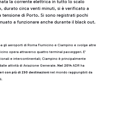
ta la corrente elettrica in tutto lo scalo
durato circa venti minuti, si è verificato a
 tensione di Porto. Si sono registrati pochi
inuato a funzionare anche durante il black out.
pa gli aeroporti di Roma Fiumicino e Ciampino e svolge altre
cino opera attraverso quattro terminal passeggeri. E’
azionali e intercontinentali; Ciampino è principalmente
alle attività di Aviazione Generale.
Nel 2014
ADR ha
eri con più di 230 destinazioni
nel mondo raggiungibili da
i.