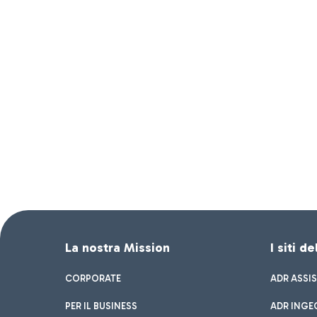
La nostra Mission
I siti d
CORPORATE
ADR ASSI
PER IL BUSINESS
ADR INGE