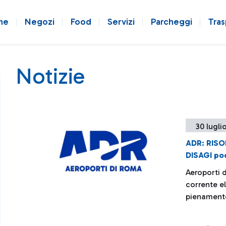
ne
Negozi
Food
Servizi
Parcheggi
Tras
Notizie
30 lugli
ADR: RISO
DISAGI poc
Aeroporti 
corrente el
pienament