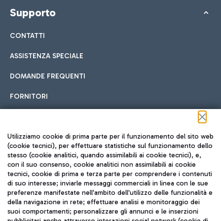
Supporto
CONTATTI
ASSISTENZA SPECIALE
DOMANDE FREQUENTI
FORNITORI
Seguici sui social
Utilizziamo cookie di prima parte per il funzionamento del sito web
(cookie tecnici), per effettuare statistiche sul funzionamento dello
stesso (cookie analitici, quando assimilabili ai cookie tecnici), e,
con il suo consenso, cookie analitici non assimilabili ai cookie
tecnici, cookie di prima e terza parte per comprendere i contenuti
di suo interesse; inviarle messaggi commerciali in linea con le sue
TRAVEL JOURNAL
preferenze manifestate nell'ambito dell'utilizzo delle funzionalità e
della navigazione in rete; effettuare analisi e monitoraggio dei
ITA
suoi comportamenti; personalizzare gli annunci e le inserzioni
pubblicitari anche attraverso interazioni social network (cookie di