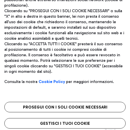
profilazione).
Cliccando su "PROSEGUI CON I SOLI COOKIE NECESSARI" o sulla
"X" in alto a destra in questo banner, lei non presta il consenso
all'uso dei cookie che richiedono il consenso, mantenendo le
impostazioni di default, e saranno installati sul suo dispositivo
esclusivamente i cookie funzionali alla navigazione sul sito web e i
Aeroporti di Roma S.p.A. - Società soggetta a direzione e
cookie analitici assimilabili a quelli tecnici.
coordinamento di Mundys S.p.A.
Cliccando su "ACCETTA TUTTI I COOKIE" presterà il suo consenso
al posizionamento di tutti i cookie ivi compresi cookie di
Codice fiscale e Registro delle Imprese di Roma 13032990155 P.
profilazione. Il consenso è facoltativo e può essere revocato in
IVA 06572251004
qualsiasi momento. Potrà selezionare le sue preferenze per i
Capitale sociale 62.224.743,00 int. vers.
singoli cookie cliccando su "GESTISCI I TUOI COOKIE" (accessibile
Sede legale: Via Pier Paolo Racchetti 1 - 00054 Fiumicino (RM)
in ogni momento dal sito).
telefono +39 06 65951
Privacy policy
Note legali
Consulta la nostra
Cookie Policy
per maggiori informazioni.
Mappa sito
Accessibilità
Roma FCO
L'aeroporto stellato
PROSEGUI CON I SOLI COOKIE NECESSARI
QUALITÀ
SOSTENIBILITÀ
INNOVAZIONE
GESTISCI I TUOI COOKIE