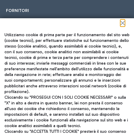
FORNITORI
Seguici sui social
Utilizziamo cookie di prima parte per il funzionamento del sito web
(cookie tecnici), per effettuare statistiche sul funzionamento dello
stesso (cookie analitici, quando assimilabili ai cookie tecnici), e,
con il suo consenso, cookie analitici non assimilabili ai cookie
tecnici, cookie di prima e terza parte per comprendere i contenuti
di suo interesse; inviarle messaggi commerciali in linea con le sue
TRAVEL JOURNAL
preferenze manifestate nell'ambito dell'utilizzo delle funzionalità e
della navigazione in rete; effettuare analisi e monitoraggio dei
ITA
suoi comportamenti; personalizzare gli annunci e le inserzioni
pubblicitari anche attraverso interazioni social network (cookie di
profilazione).
Cliccando su "PROSEGUI CON I SOLI COOKIE NECESSARI" o sulla
"X" in alto a destra in questo banner, lei non presta il consenso
all'uso dei cookie che richiedono il consenso, mantenendo le
impostazioni di default, e saranno installati sul suo dispositivo
esclusivamente i cookie funzionali alla navigazione sul sito web e i
Aeroporti di Roma S.p.A. - Società soggetta a direzione e
cookie analitici assimilabili a quelli tecnici.
coordinamento di Mundys S.p.A.
Cliccando su "ACCETTA TUTTI I COOKIE" presterà il suo consenso