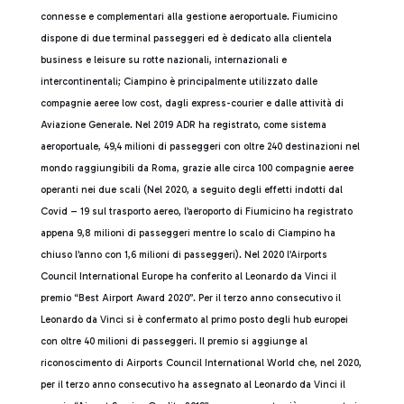
connesse e complementari alla gestione aeroportuale. Fiumicino
dispone di due terminal passeggeri ed è dedicato alla clientela
business e leisure su rotte nazionali, internazionali e
intercontinentali; Ciampino è principalmente utilizzato dalle
compagnie aeree low cost, dagli express-courier e dalle attività di
Aviazione Generale. Nel 2019 ADR ha registrato, come sistema
aeroportuale, 49,4 milioni di passeggeri con oltre 240 destinazioni nel
mondo raggiungibili da Roma, grazie alle circa 100 compagnie aeree
operanti nei due scali (Nel 2020, a seguito degli effetti indotti dal
Covid – 19 sul trasporto aereo, l’aeroporto di Fiumicino ha registrato
appena 9,8 milioni di passeggeri mentre lo scalo di Ciampino ha
chiuso l’anno con 1,6 milioni di passeggeri). Nel 2020 l’Airports
Council International Europe ha conferito al Leonardo da Vinci il
premio “Best Airport Award 2020”. Per il terzo anno consecutivo il
Leonardo da Vinci si è confermato al primo posto degli hub europei
con oltre 40 milioni di passeggeri. Il premio si aggiunge al
riconoscimento di Airports Council International World che, nel 2020,
per il terzo anno consecutivo ha assegnato al Leonardo da Vinci il