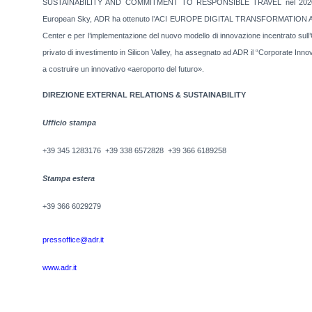
SUSTAINABILITY AND COMMITMENT TO RESPONSIBLE TRAVEL nel 2020. In a
European Sky, ADR ha ottenuto l’ACI EUROPE DIGITAL TRANSFORMATION AWARD,
Center e per l’implementazione del nuovo modello di innovazione incentrato sull
privato di investimento in Silicon Valley, ha assegnato ad ADR il “Corporate Inno
a costruire un innovativo «aeroporto del futuro».
DIREZIONE EXTERNAL RELATIONS & SUSTAINABILITY
Ufficio stampa
+39 345 1283176 +39 338 6572828 +39 366 6189258
Stampa estera
+39 366 6029279
pressoffice@adr.it
www.adr.it