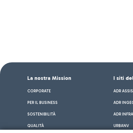
La nostra Mission
I siti d
CORPORATE
ADR ASSI
PER IL BUSINESS
ADR INGE
SOSTENIBILITÀ
ADR INFR
QUALITÀ
URBANV