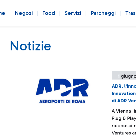
ne
Negozi
Food
Servizi
Parcheggi
Tras
Notizie
1 giugno
ADR, l’inn
Innovation
di ADR Ve
A Vienna, 
Plug & Pla
riconoscim
Ventures a