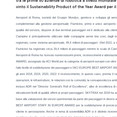
tra le prime 50 aziende di robotica a livello mondiale
vinto il Sustainability Product of the Year Award per i
Aeroporti di Roma, società del Gruppo Mundys, gestisce e sviluppa gli aero
complementari alla gestione aeroportuale. Fiumicino, primo e unico aeroporto in 
qualità del servizio, dispone di due terminal passeggeri ed è dedicato alla cliente
Ciampino è principalmente utilizzato dalle compagnie aeree low cost, dagli e
registrato, come sistema aeroportuale, 49,4 milioni di passeggeri. (Nel 2022, a seg
Fiumicino ha registrato circa 29,4 milioni di passeggeri mentre lo scalo di Ciam
Aeroporti di Roma ha ricevuto numerosissimi premi, riconoscimenti e attestazi
AWARD, assegnato da ACI World per la categoria di aeroporti europei con oltre 40
l’alto livello di soddisfazione dei passeggeri e l’ACI EUROPE BEST AIRPORT AWAR
gli anni 2018, 2019, 2020, 2022: il riconoscimento, in questo caso, premia il rag
operazioni, le infrastrutture, le relazioni con la comunità, la consapevolezza amb
incluso ADR nel “Director General’s Roll of Excellence”, albo di eccellenza di c
elevatissimi livelli di qualità offerti ai propri passeggeri. SKYTRAX nel
base alla valutazione dei servizi sperimentati da parte dei passeggeri in diversi 
BEST AIRPORT STAFF IN EUROPE AWARD per la soddisfazione di precisi parametr
cliente in aerostazione. Anche in tema di sostenibilità ADR si è distinto ric