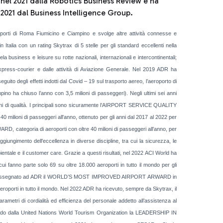
 nel 2021 dalla Robotics Business Review e ha
l 2021 dal Business Intelligence Group.
porti di Roma Fiumicino e Ciampino e svolge altre attività connesse e
Italia con un rating Skytrax di 5 stelle per gli standard eccellenti nella
la business e leisure su rotte nazionali, internazionali e intercontinentali;
xpress-courier e dalle attività di Aviazione Generale. Nel 2019 ADR ha
uito degli effetti indotti dal Covid – 19 sul trasporto aereo, l’aeroporto di
pino ha chiuso l’anno con 3,5 milioni di passeggeri). Negli ultimi sei anni
oni di qualità. I principali sono sicuramente l’AIRPORT SERVICE QUALITY
 milioni di passeggeri all'anno, ottenuto per gli anni dal 2017 al 2022 per
D, categoria di aeroporti con oltre 40 milioni di passeggeri all'anno, per
giungimento dell'eccellenza in diverse discipline, tra cui la sicurezza, le
ientale e il customer care. Grazie a questi risultati, nel 2022 ACI World ha
ui fanno parte solo 69 su oltre 18.000 aeroporti in tutto il mondo per gli
 2018 ha assegnato ad ADR il WORLD’S MOST IMPROVED AIRPORT ARWARD in
aeroporti in tutto il mondo. Nel 2022 ADR ha ricevuto, sempre da Skytrax, il
i di cordialità ed efficienza del personale addetto all’assistenza al
evendo dalla United Nations World Tourism Organization la LEADERSHIP IN