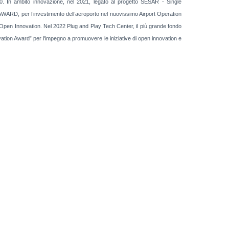
mbito innovazione, nel 2021, legato al progetto SESAR - Single
 per l’investimento dell’aeroporto nel nuovissimo Airport Operation
’Open Innovation. Nel 2022 Plug and Play Tech Center, il più grande fondo
vation Award” per l'impegno a promuovere le iniziative di open innovation e